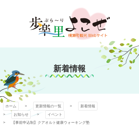
コ
ン
テ
ン
ツ
本
文
歩楽～里（ぶら～
へ
ス
新着情報
り）よこぜ
キ
ッ
プ
ホーム
更新情報の一覧
新着情報
お知らせ
イベント
【事前申込制】クアオルト健康ウォーキング塾