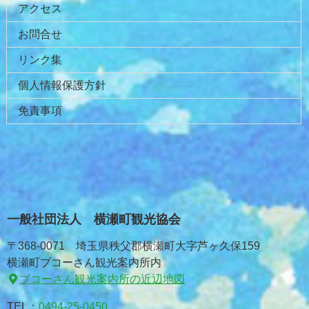
アクセス
お問合せ
リンク集
個人情報保護方針
免責事項
一般社団法人 横瀬町観光協会
〒368-0071 埼玉県秩父郡横瀬町大字芦ヶ久保159
横瀬町ブコーさん観光案内所内
ブコーさん観光案内所の近辺地図
TEL：
0494-25-0450