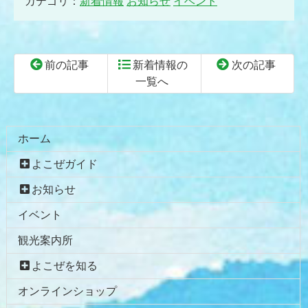
カテゴリ：
新着情報
お知らせ
イベント
前の記事
新着情報の
次の記事
一覧へ
コ
ペ
ン
ー
テ
ジ
ホーム
ン
の
よこぜガイド
ツ
先
本
頭
お知らせ
文
へ
イベント
の
戻
先
る
観光案内所
頭
へ
よこぜを知る
戻
オンラインショップ
る