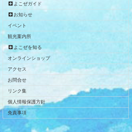
よこぜガイド
ツ
先
本
頭
お知らせ
文
へ
イベント
の
戻
先
る
観光案内所
頭
へ
よこぜを知る
戻
オンラインショップ
る
アクセス
お問合せ
リンク集
個人情報保護方針
免責事項