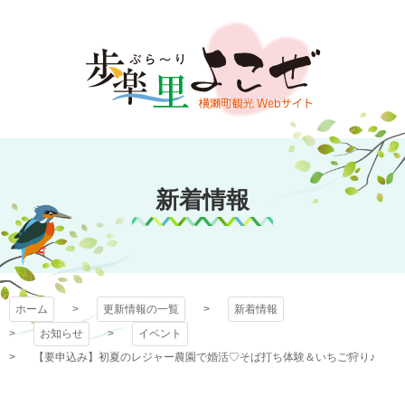
コ
ン
テ
ン
ツ
本
文
歩楽～里（ぶら～
へ
ス
新着情報
り）よこぜ
キ
ッ
プ
ホーム
更新情報の一覧
新着情報
お知らせ
イベント
【要申込み】初夏のレジャー農園で婚活♡そば打ち体験＆いちご狩り♪