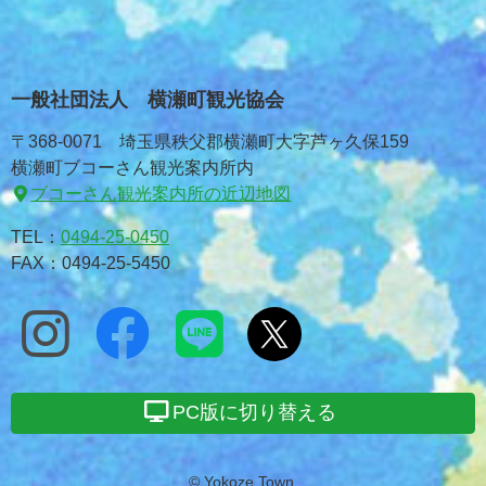
一般社団法人 横瀬町観光協会
〒368-0071 埼玉県秩父郡横瀬町大字芦ヶ久保159
横瀬町ブコーさん観光案内所内
ブコーさん観光案内所の近辺地図
TEL：
0494-25-0450
FAX：0494-25-5450
PC版に切り替える
© Yokoze Town.