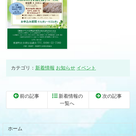
カテゴリ：
新着情報
お知らせ
イベント
前の記事
新着情報の
次の記事
一覧へ
コ
ペ
ン
ー
テ
ジ
ホーム
ン
の