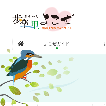
コ
ン
テ
ン
ツ
本
文
歩楽～里
へ
よこぜガイド
ス
キ
ッ
（ぶら～
プ
り）よこぜ