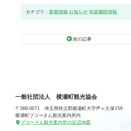
カテゴリ：
新着情報
お知らせ
寺坂棚田情報
前の記事
コ
ペ
ン
ー
テ
ジ
ン
の
ツ
先
本
頭
文
へ
一般社団法人 横瀬町観光協会
の
戻
先
る
〒368-0071 埼玉県秩父郡横瀬町大字芦ヶ久保159
頭
横瀬町ブコーさん観光案内所内
へ
ブコーさん観光案内所の近辺地図
戻