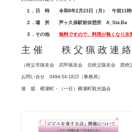
１．
日 時
令和8年2月23日（月） 午前11時
２．
場 所
芦ヶ久保駅前休憩所 A_Sta.Ba 
３．
その他
無料ですので、料理が無くなり次
主 催 秩 父 猟 政 連 絡
（秩父市猟友会 武甲猟友会 北秩父猟友会 西秩
お問い合せ 0494-54-1815（事務局）
後 援 横瀬町・（一社）横瀬町観光協会