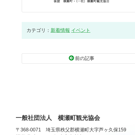
カテゴリ：
新着情報
イベント
前の記事
コ
ペ
ン
ー
テ
ジ
ン
の
ツ
先
本
頭
文
へ
一般社団法人 横瀬町観光協会
の
戻
先
る
〒368-0071 埼玉県秩父郡横瀬町大字芦ヶ久保159
頭