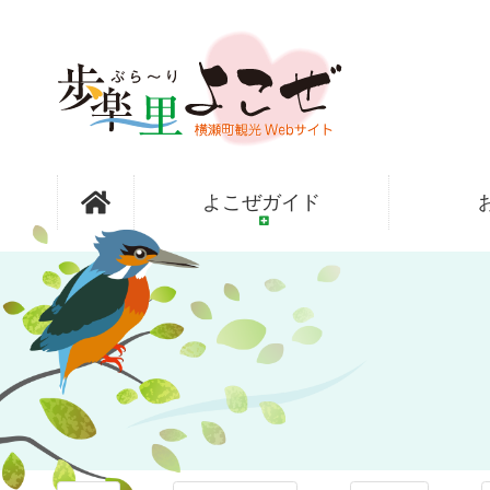
コ
ン
テ
ン
ツ
本
文
歩楽～里
へ
よこぜガイド
ス
キ
ッ
（ぶら～
プ
り）よこぜ