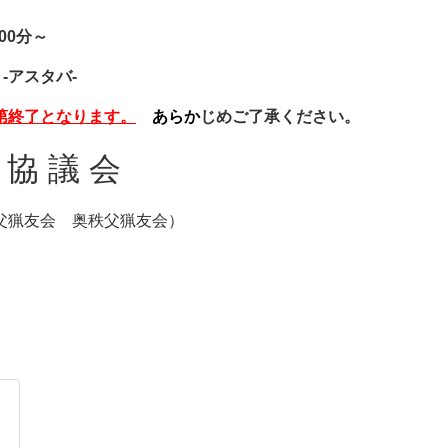
00分～
-アスタバ-
第終了となります。
あらか
じめご了承ください。
 協 議 会
父猟友会 奥秩父猟友会）