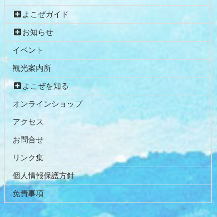
ン
の
よこぜガイド
ツ
先
本
頭
お知らせ
文
へ
イベント
の
戻
先
る
観光案内所
頭
へ
よこぜを知る
戻
オンラインショップ
る
アクセス
お問合せ
リンク集
個人情報保護方針
免責事項