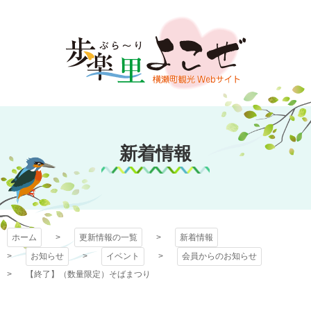
コ
ン
テ
ン
ツ
本
文
歩楽～里（ぶら～
へ
ス
新着情報
り）よこぜ
キ
ッ
プ
ホーム
更新情報の一覧
新着情報
お知らせ
イベント
会員からのお知らせ
【終了】（数量限定）そばまつり