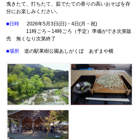
曳きたて、打ちたて、茹でたての香りの高いおそば
を存
分にお楽しみください。
■日時
2026年5
月3日(日)・4日(月・祝)
11時ごろ～14時ごろ（予定）
準備ができ次第販
売 無くなり次第終了
■場所
道の駅果樹公園あしがくぼ あずまや横