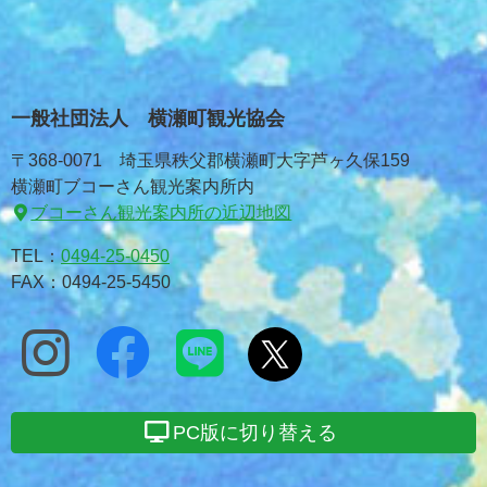
一般社団法人 横瀬町観光協会
〒368-0071 埼玉県秩父郡横瀬町大字芦ヶ久保159
横瀬町ブコーさん観光案内所内
ブコーさん観光案内所の近辺地図
TEL：
0494-25-0450
FAX：0494-25-5450
PC版に切り替える