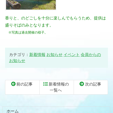
香りと、のどごしを十分に楽しんでもらうため、提供は
盛りそばのみとなります。
※写真は過去開催の様子。
カテゴリ：
新着情報
お知らせ
イベント
会員からの
お知らせ
前の記事
新着情報の
次の記事
一覧へ
コ
ペ
ン
ー
テ
ジ
ホーム