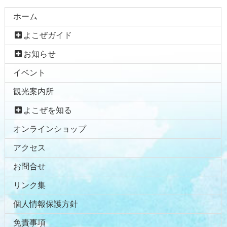
ン
ー
テ
ジ
ホーム
ン
の
よこぜガイド
ツ
先
本
頭
お知らせ
文
へ
イベント
の
戻
先
る
観光案内所
頭
へ
よこぜを知る
戻
オンラインショップ
る
アクセス
お問合せ
リンク集
個人情報保護方針
免責事項