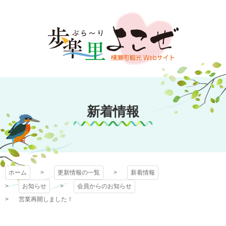
コ
ン
テ
ン
ツ
本
文
歩楽～里（ぶら～
へ
ス
新着情報
り）よこぜ
キ
ッ
プ
ホーム
更新情報の一覧
新着情報
お知らせ
会員からのお知らせ
営業再開しました！