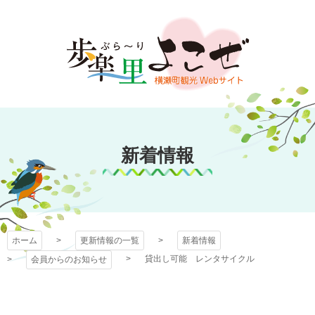
コ
ン
テ
ン
ツ
本
文
歩楽～里（ぶら～
へ
ス
新着情報
り）よこぜ
キ
ッ
プ
ホーム
更新情報の一覧
新着情報
貸出し可能 レンタサイクル
会員からのお知らせ