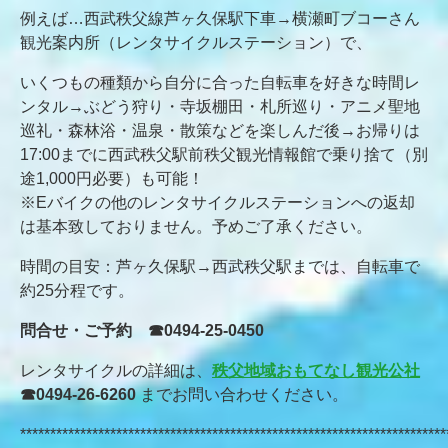
例えば…西武秩父線芦ヶ久保駅下車→横瀬町ブコーさん
観光案内所（レンタサイクルステーション）で、
いくつもの種類から自分に合った自転車を好きな時間レ
ンタル→ぶどう狩り・寺坂棚田・札所巡り・アニメ聖地
巡礼・森林浴・温泉・散策などを楽しんだ後→お帰りは
17:00までに西武秩父駅前秩父観光情報館で乗り捨て（別
途1,000円必要）も可能！
※Eバイクの他のレンタサイクルステーションへの返却
は基本致しておりません。予めご了承ください。
時間の目安：芦ヶ久保駅→西武秩父駅までは、自転車で
約25分程です。
問合せ・ご予約 ☎0494‐25‐0450
レンタサイクルの詳細は、
秩父地域おもてなし観光公社
☎0494-26-6260
までお問い合わせください。
***********************************************************************