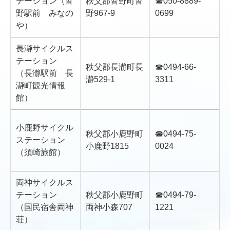
テーション（皆
秩父郡皆野町皆
☎050-8889-
野駅前 みなの
野967-9
0699
や）
長瀞サイクルス
テーション
秩父郡長瀞町長
☎0494-66-
（長瀞駅前 長
瀞529-1
3311
瀞町観光情報
館）
小鹿野サイクル
秩父郡小鹿野町
☎
0494-75-
ステーション
小鹿野1815
0024
（須崎旅館）
両神サイクルス
テーション
秩父郡小鹿野町
☎0494-79-
（国民宿舎両神
両神小森707
1221
荘）