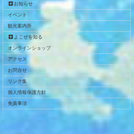
本
頭
お知らせ
文
へ
イベント
の
戻
先
る
観光案内所
頭
へ
よこぜを知る
戻
オンラインショップ
る
アクセス
お問合せ
リンク集
個人情報保護方針
免責事項