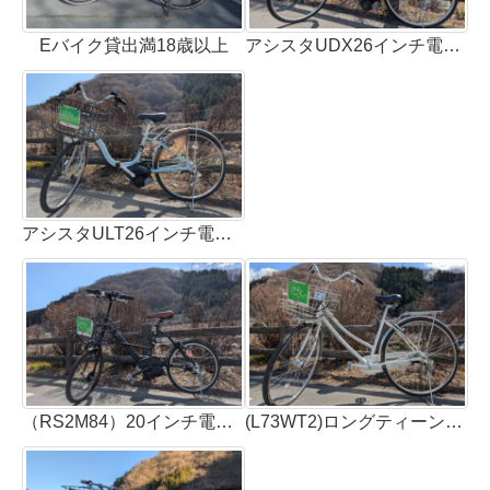
Eバイク貸出満18歳以上
アシスタUDX26インチ電動自転車(2台）乗車可能最低身長135㎝
アシスタULT26インチ電動自転車(2台）乗車可能最低身長135㎝
（RS2M84）20インチ電動自転車（1台）適正身長143ｃｍ以上
(L73WT2)ロングティーンSTD27インチ 3段ギア(1台) 適正身長148㎝以上