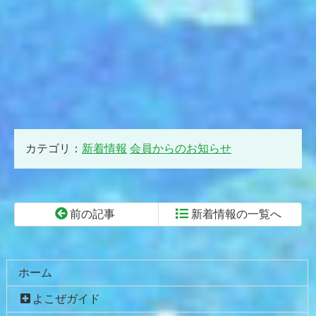
カテゴリ：
新着情報
会員からのお知らせ
前の記事
新着情報の一覧へ
コ
ペ
ン
ー
テ
ジ
ホーム
ン
の
よこぜガイド
ツ
先