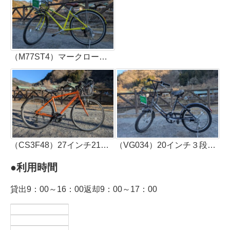
（M77ST4）マークローザ27インチ７段ギア（3台）適正身長149ｃｍ以上
（CS3F48）27インチ21段ギア（2台）適正身長164ｃｍ以上
（VG034）20インチ３段ギア（1台）適正身長137ｃｍ以上
●利用時間
貸出9：00～16：00返却9：00～17：00