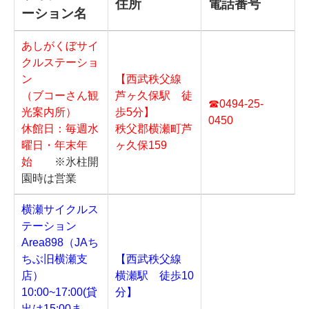
住所
電話番号
ーション名
あしがくぼサイ
クルステーショ
ン
【西武秩父線
（ブコーさん観
芦ヶ久保駅 徒
☎0494-25-
光案内所）
歩5分】
0450
休館日：毎週水
秩父郡横瀬町芦
曜日・年末年
ヶ久保159
始
※氷柱開
園時は営業
横瀬サイクルス
テーション
Area898（JAち
ちぶ旧横瀬支
【西武秩父線
店）
横瀬駅 徒歩10
10:00~17:00(貸
分】
出は15:00ま