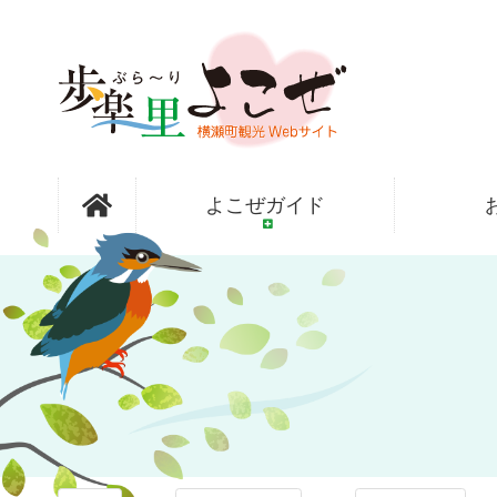
コ
ン
テ
ン
ツ
本
文
歩楽～里
へ
よこぜガイド
ス
キ
ッ
（ぶら～
プ
り）よこぜ