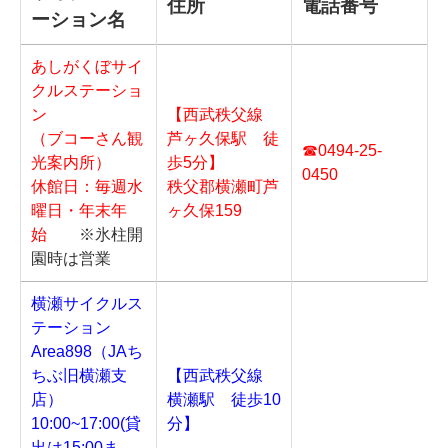
住所
電話番号
ーション名
あしがくぼサイ
クルステーショ
ン
【西武秩父線
（ブコーさん観
芦ヶ久保駅 徒
☎0494-25-
光案内所）
歩5分】
0450
休館日：毎週水
秩父郡横瀬町芦
曜日・年末年
ヶ久保159
始
※氷柱開
園時は営業
横瀬サイクルス
テーション
Area898（JAち
ちぶ旧横瀬支
【西武秩父線
店）
横瀬駅 徒歩10
10:00~17:00(貸
分】
出は15:00ま