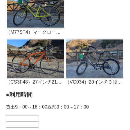
（M77ST4）マークローザ27インチ７段ギア（3台）適正身長149ｃｍ以上
（CS3F48）27インチ21段ギア（2台）適正身長164ｃｍ以上
（VG034）20インチ３段ギア（1台）適正身長137ｃｍ以上
●利用時間
貸出9：00～16：00返却9：00～17：00