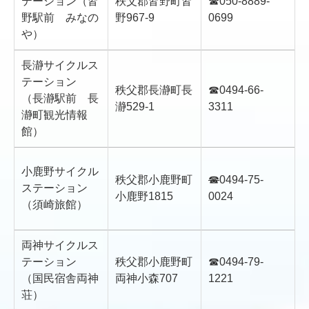
テーション（皆
秩父郡皆野町皆
☎050-8889-
野駅前 みなの
野967-9
0699
や）
長瀞サイクルス
テーション
秩父郡長瀞町長
☎0494-66-
（長瀞駅前 長
瀞529-1
3311
瀞町観光情報
館）
小鹿野サイクル
秩父郡小鹿野町
☎
0494-75-
ステーション
小鹿野1815
0024
（須崎旅館）
両神サイクルス
テーション
秩父郡小鹿野町
☎0494-79-
（国民宿舎両神
両神小森707
1221
荘）