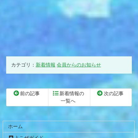
カテゴリ：
新着情報
会員からのお知らせ
前の記事
新着情報の
次の記事
一覧へ
コ
ペ
ン
ー
テ
ジ
ホーム
ン
の
よこぜガイド