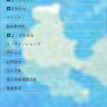
ツ
先
本
頭
お知らせ
文
へ
イベント
の
戻
先
る
観光案内所
頭
へ
よこぜを知る
戻
オンラインショップ
る
アクセス
お問合せ
リンク集
個人情報保護方針
免責事項