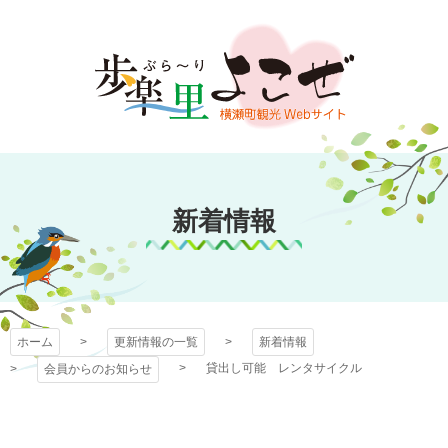
コ
ン
テ
ン
ツ
本
文
歩楽～里（ぶら～
へ
ス
新着情報
り）よこぜ
キ
ッ
プ
ホーム
更新情報の一覧
新着情報
貸出し可能 レンタサイクル
会員からのお知らせ