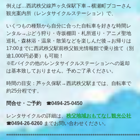
例えば…西武秩父線芦ヶ久保駅下車→横瀬町ブコーさん
観光案内所（レンタサイクルステーション）で、
いくつもの種類から自分に合った自転車を好きな時間レ
ンタル→ぶどう狩り・寺坂棚田・札所巡り・アニメ聖地
巡礼・森林浴・温泉・散策などを楽しんだ後→お帰りは
17:00までに西武秩父駅前秩父観光情報館で乗り捨て（別
途1,000円必要）も可能！
※Eバイクの他のレンタサイクルステーションへの返却
は基本致しておりません。予めご了承ください。
時間の目安：芦ヶ久保駅→西武秩父駅までは、自転車で
約25分程です。
問合せ・ご予約 ☎0494‐25‐0450
レンタサイクルの詳細は、
秩父地域おもてなし観光公社
☎0494-26-6260
までお問い合わせください。
***********************************************************************