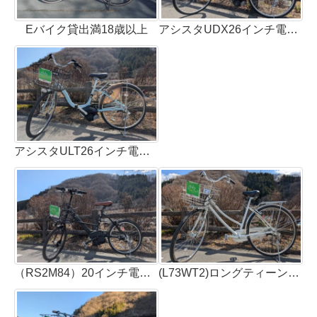
Eバイク貸出満18歳以上
アシスタUDX26インチ電動自転車(2台）乗車可能最低身長135㎝
アシスタULT26インチ電動自転車(2台）乗車可能最低身長135㎝
（RS2M84）20インチ電動自転車（1台）適正身長143ｃｍ以上
(L73WT2)ロングティーンSTD27インチ 3段ギア(1台) 適正身長148㎝以上