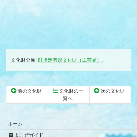
文化財分類:
町指定有形文化財（工芸品）
。
前の文化財
文化財の一
次の文化財
覧へ
コ
ペ
ン
ー
テ
ジ
ホーム
ン
の
よこぜガイド
ツ
先