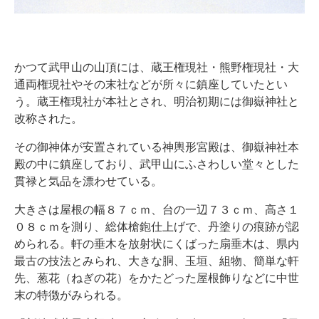
かつて武甲山の山頂には、蔵王権現社・熊野権現社・大
通両権現社やその末社などが所々に鎮座していたとい
う。蔵王権現社が本社とされ、明治初期には御嶽神社と
改称された。
その御神体が安置されている神輿形宮殿は、御嶽神社本
殿の中に鎮座しており、武甲山にふさわしい堂々とした
貫禄と気品を漂わせている。
大きさは屋根の幅８７ｃｍ、台の一辺７３ｃｍ、高さ１
０８ｃｍを測り、総体槍鉋仕上げで、丹塗りの痕跡が認
められる。軒の垂木を放射状にくばった扇垂木は、県内
最古の技法とみられ、大きな胴、玉垣、組物、簡単な軒
先、葱花（ねぎの花）をかたどった屋根飾りなどに中世
末の特徴がみられる。