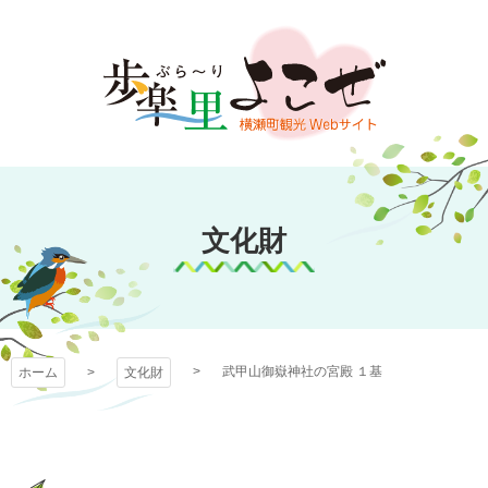
コ
ン
テ
ン
ツ
本
文
歩楽～里（ぶら～
へ
ス
文化財
り）よこぜ
キ
ッ
プ
武甲山御嶽神社の宮殿 １基
ホーム
文化財