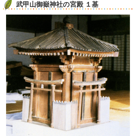
武甲山御嶽神社の宮殿 １基