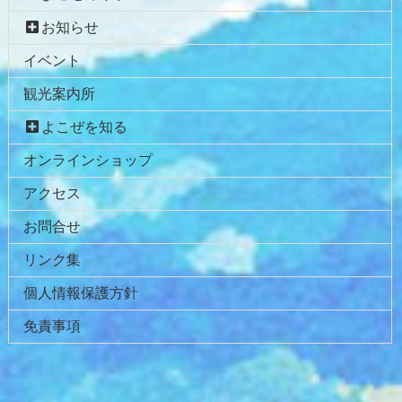
本
頭
お知らせ
文
へ
イベント
の
戻
先
る
観光案内所
頭
へ
よこぜを知る
戻
オンラインショップ
る
アクセス
お問合せ
リンク集
個人情報保護方針
免責事項