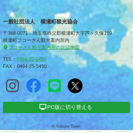
一般社団法人 横瀬町観光協会
〒368-0071 埼玉県秩父郡横瀬町大字芦ヶ久保159
横瀬町ブコーさん観光案内所内
ブコーさん観光案内所の近辺地図
TEL：
0494-25-0450
FAX：0494-25-5450
PC版に切り替える
© Yokoze Town.