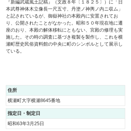
『新編武蔵風土記稿』（文政８年〔１８２５〕）に「日
本武尊神体木立像長一尺五寸、丹塗ノ神輿ノ内ニ収ム」
と記されているが、御嶽神社の本殿内に安置されてお
り、公開されたことがなかった。昭和５０年現在地に遷
座のおり、本殿の解体移転にともない、宮殿の修理も実
施した。その時の調査に基づき複製を製作し、これを横
瀬町歴史民俗資料館の中央に町のシンボルとして展示し
ている。
住所
横瀬町大字横瀬8645番地
指定日・制定日
昭和63年3月25日