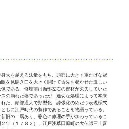
等身大を越える法量をもち、頭部に大きく重たげな冠
両眼を見開き口を大きく開けて舌先を覗かせた激しい
王像である。修理前は頸部左右の部材が欠失していた
ンスの崩れた姿であったが、適切な処理によって本来
された。頭部過大で類型化、誇張化のめだつ表現様式
とともに江戸時代の製作であることを物語っている。
に新旧の二層あり、彩色に修理の手が加わっているこ
明２年（１７８２）、江戸浅草田原町の大仏師三上喜