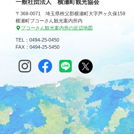
一般社団法人 横瀬町観光協会
の
戻
先
る
〒368-0071 埼玉県秩父郡横瀬町大字芦ヶ久保159
頭
横瀬町ブコーさん観光案内所内
へ
ブコーさん観光案内所の近辺地図
戻
る
TEL：
0494-25-0450
FAX：0494-25-5450