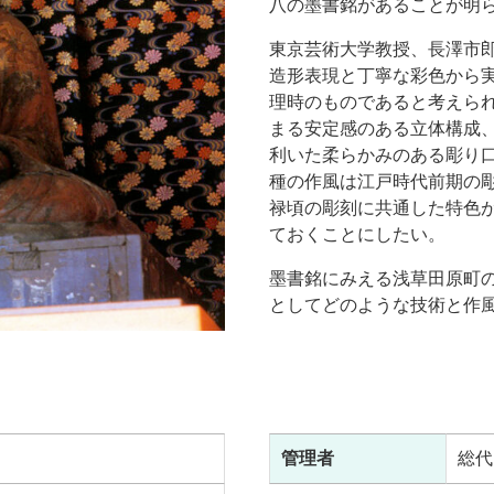
八の墨書銘があることが明
東京芸術大学教授、長澤市
造形表現と丁寧な彩色から
理時のものであると考えら
まる安定感のある立体構成
利いた柔らかみのある彫り
種の作風は江戸時代前期の
禄頃の彫刻に共通した特色
ておくことにしたい。
墨書銘にみえる浅草田原町
としてどのような技術と作
管理者
総代