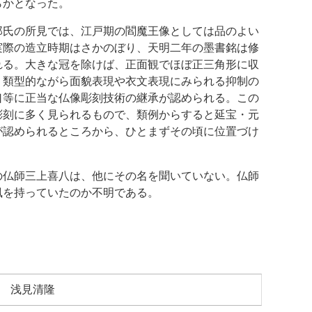
らかとなった。
郎氏の所見では、江戸期の閻魔王像としては品のよい
実際の造立時期はさかのぼり、天明二年の墨書銘は修
れる。大きな冠を除けば、正面観でほぼ正三角形に収
、類型的ながら面貌表現や衣文表現にみられる抑制の
口等に正当な仏像彫刻技術の継承が認められる。この
彫刻に多く見られるもので、類例からすると延宝・元
が認められるところから、ひとまずその頃に位置づけ
の仏師三上喜八は、他にその名を聞いていない。仏師
風を持っていたのか不明である。
 浅見清隆