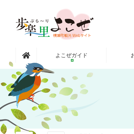
コ
ン
テ
ン
ツ
本
文
歩楽～里
へ
よこぜガイド
ス
キ
ッ
（ぶら～
プ
り）よこぜ