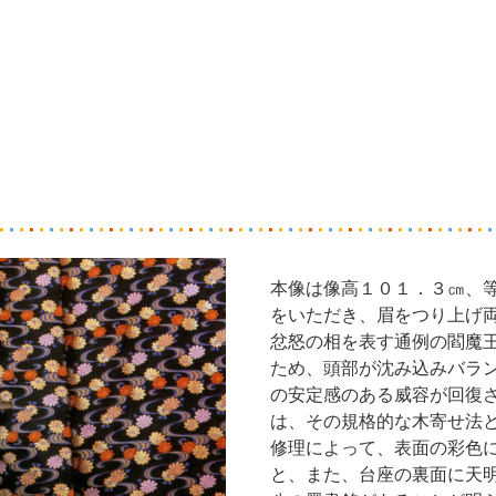
本像は像高１０１．３㎝、
をいただき、眉をつり上げ
忿怒の相を表す通例の閻魔
ため、頭部が沈み込みバラ
の安定感のある威容が回復
は、その規格的な木寄せ法
修理によって、表面の彩色
と、また、台座の裏面に天