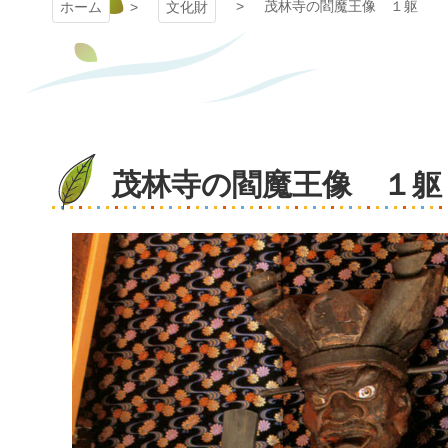
茂林寺の閻魔王像 １躯
ホーム
文化財
茂林寺の閻魔王像 １躯