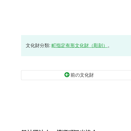
文化財分類:
町指定有形文化財（彫刻）
。
前の文化財
コ
ペ
ン
ー
テ
ジ
ン
の
ツ
先
本
頭
文
へ