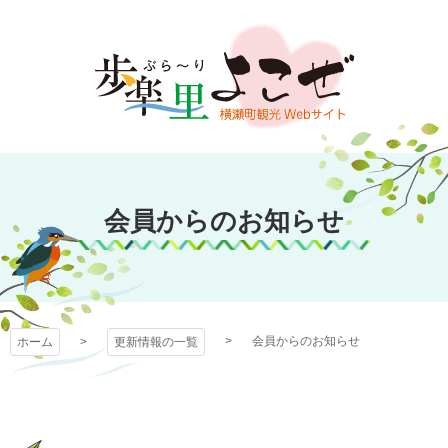
コ
ン
テ
ン
ツ
本
文
歩楽～里（ぶら～
へ
ス
会員からのお知らせ
り）よこぜ
キ
ッ
プ
会員からのお知らせ
ホーム
更新情報の一覧