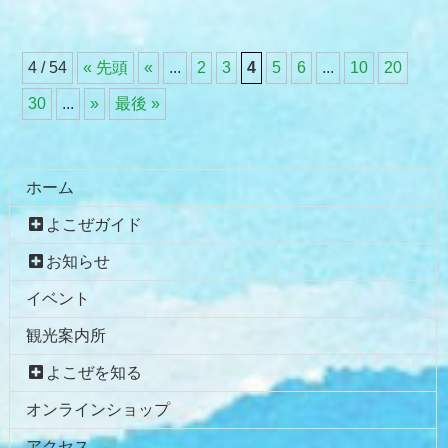
4 / 54
« 先頭
«
...
2
3
4
5
6
...
10
20
30
...
»
最後 »
コ
ペ
ン
ー
テ
ジ
ホーム
ン
の
よこぜガイド
ツ
先
本
頭
お知らせ
文
へ
イベント
の
戻
先
る
観光案内所
頭
へ
よこぜを知る
戻
オンラインショップ
る
アクセス