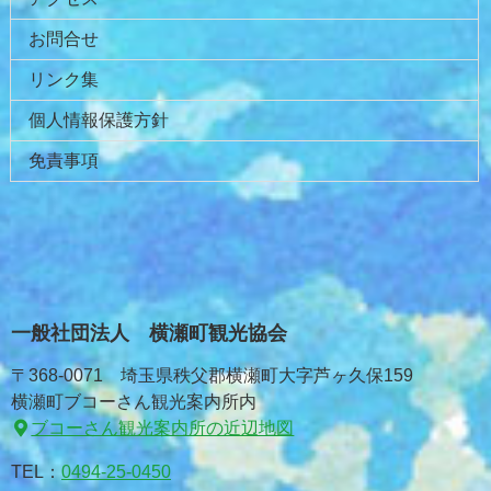
お問合せ
リンク集
個人情報保護方針
免責事項
一般社団法人 横瀬町観光協会
〒368-0071 埼玉県秩父郡横瀬町大字芦ヶ久保159
横瀬町ブコーさん観光案内所内
ブコーさん観光案内所の近辺地図
TEL：
0494-25-0450