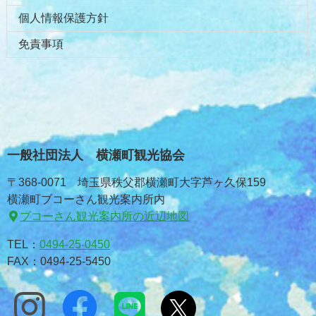
個人情報保護方針
免責事項
一般社団法人 横瀬町観光協会
〒368-0071 埼玉県秩父郡横瀬町大字芦ヶ久保159
横瀬町ブコーさん観光案内所内
ブコーさん観光案内所の近辺地図
TEL：
0494-25-0450
FAX：0494-25-5450