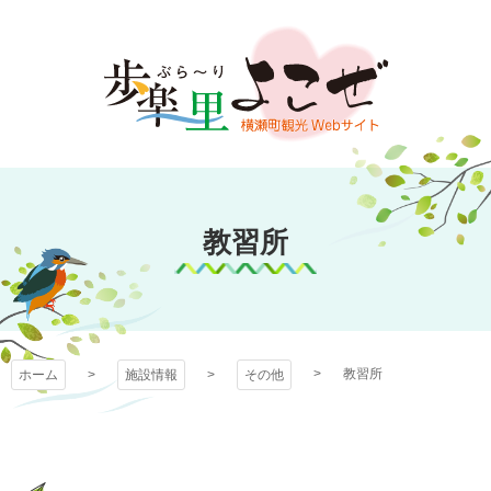
コ
ン
テ
ン
ツ
本
文
歩楽～里（ぶら～
へ
ス
教習所
り）よこぜ
キ
ッ
プ
教習所
ホーム
施設情報
その他