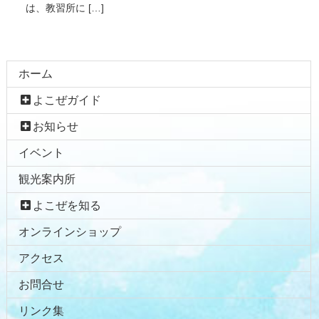
は、教習所に […]
コ
ペ
ホーム
ン
ー
よこぜガイド
テ
ジ
ン
の
お知らせ
ツ
先
イベント
本
頭
文
へ
観光案内所
の
戻
先
る
よこぜを知る
頭
オンラインショップ
へ
戻
アクセス
る
お問合せ
リンク集