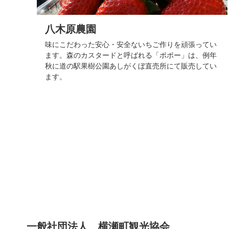
八木原農園
味にこだわった安心・安全ないちご作りを頑張ってい
ます。森のカスタードと呼ばれる「ポポー」は、例年
秋に道の駅果樹公園あしがくぼ直売所にて販売してい
ます。
コ
ペ
ン
ー
テ
ジ
ン
の
ツ
先
一般社団法人 横瀬町観光協会
本
頭