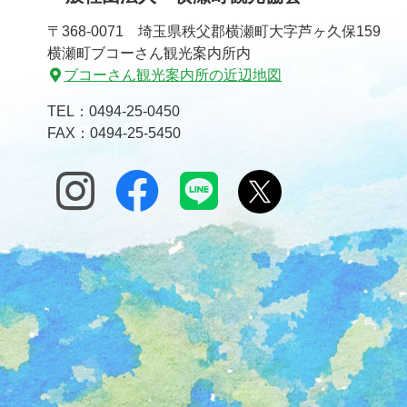
文
へ
〒368-0071 埼玉県秩父郡横瀬町大字芦ヶ久保159
の
戻
横瀬町ブコーさん観光案内所内
先
る
ブコーさん観光案内所の近辺地図
頭
へ
TEL：
0494-25-0450
戻
FAX：0494-25-5450
る