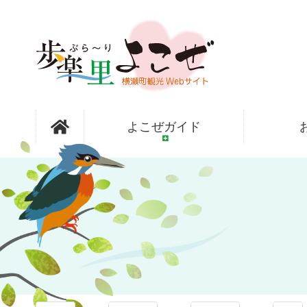
コ
ン
テ
ン
ツ
本
文
歩楽～里
へ
よこぜガイド
ス
キ
ッ
（ぶら～
プ
り）よこぜ