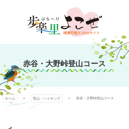
コ
ン
テ
ン
ツ
本
文
歩楽～里（ぶら～
へ
ス
赤谷・大野峠登山コース
り）よこぜ
キ
ッ
プ
赤谷・大野峠登山コース
ホーム
登山・ハイキング