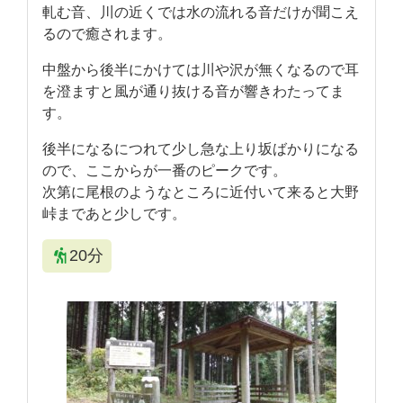
軋む音、川の近くでは水の流れる音だけが聞こえ
るので癒されます。
中盤から後半にかけては川や沢が無くなるので耳
を澄ますと風が通り抜ける音が響きわたってま
す。
後半になるにつれて少し急な上り坂ばかりになる
ので、ここからが一番のピークです。
次第に尾根のようなところに近付いて来ると大野
峠まであと少しです。
20分