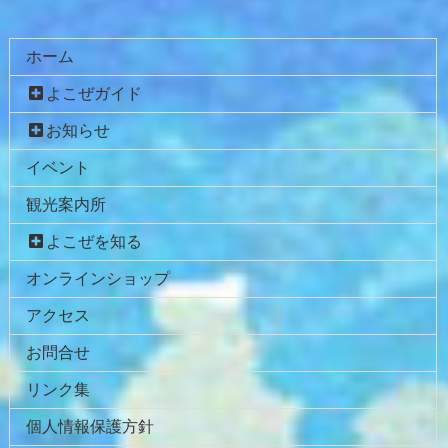
コ
ペ
ン
ー
ホーム
テ
ジ
ン
の
よこぜガイド
ツ
先
お知らせ
本
頭
文
へ
イベント
の
戻
観光案内所
先
る
頭
よこぜを知る
へ
オンラインショップ
戻
る
アクセス
お問合せ
リンク集
個人情報保護方針