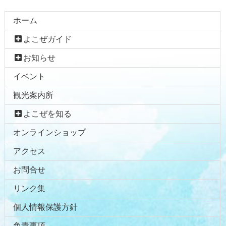
コ
ペ
ホーム
ン
ー
よこぜガイド
テ
ジ
ン
の
お知らせ
ツ
先
イベント
本
頭
文
へ
観光案内所
の
戻
先
る
よこぜを知る
頭
オンラインショップ
へ
戻
アクセス
る
お問合せ
リンク集
個人情報保護方針
免責事項