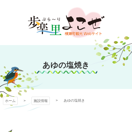
コ
ン
テ
ン
ツ
本
文
歩楽～里（ぶら～
へ
ス
あゆの塩焼き
り）よこぜ
キ
ッ
プ
あゆの塩焼き
ホーム
施設情報