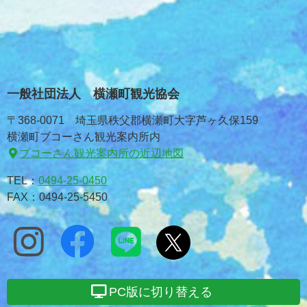
一般社団法人 横瀬町観光協会
〒368-0071 埼玉県秩父郡横瀬町大字芦ヶ久保159
横瀬町ブコーさん観光案内所内
ブコーさん観光案内所の近辺地図
TEL：
0494-25-0450
FAX：0494-25-5450
PC版に切り替える