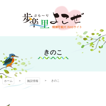
コ
ン
テ
ン
ツ
本
文
歩楽～里（ぶら～
へ
ス
きのこ
り）よこぜ
キ
ッ
プ
きのこ
ホーム
施設情報