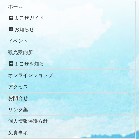
コ
ペ
ホーム
ン
ー
よこぜガイド
テ
ジ
ン
の
お知らせ
ツ
先
イベント
本
頭
文
へ
観光案内所
の
戻
先
る
よこぜを知る
頭
オンラインショップ
へ
戻
アクセス
る
お問合せ
リンク集
個人情報保護方針
免責事項