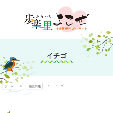
コ
ン
テ
ン
ツ
本
文
歩楽～里（ぶら～
へ
ス
イチゴ
り）よこぜ
キ
ッ
プ
イチゴ
ホーム
施設情報