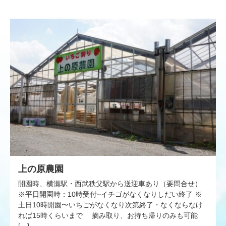
上の原農園
開園時、横瀬駅・西武秩父駅から送迎車あり（要問合せ）
※平日開園時：10時受付~イチゴがなくなりしだい終了 ※
土日10時開園〜いちごがなくなり次第終了・なくならなけ
れば15時くらいまで 摘み取り、お持ち帰りのみも可能
[…]