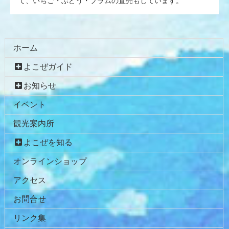
て、いちご・ぶどう・プラムの直売もしています。
コ
ペ
ホーム
ン
ー
よこぜガイド
テ
ジ
ン
の
お知らせ
ツ
先
イベント
本
頭
文
へ
観光案内所
の
戻
先
る
よこぜを知る
頭
オンラインショップ
へ
戻
アクセス
る
お問合せ
リンク集