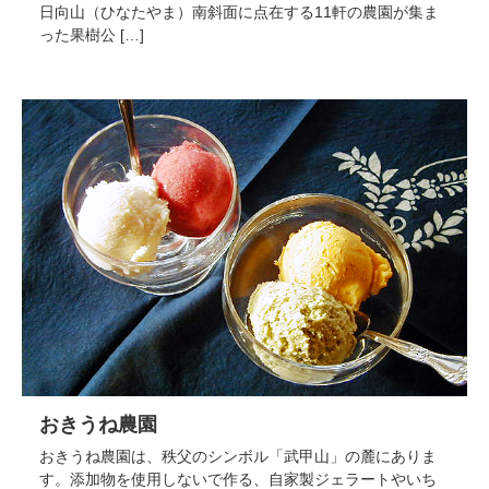
日向山（ひなたやま）南斜面に点在する11軒の農園が集ま
った果樹公 […]
おきうね農園
おきうね農園は、秩父のシンボル「武甲山」の麓にありま
す。添加物を使用しないで作る、自家製ジェラートやいち