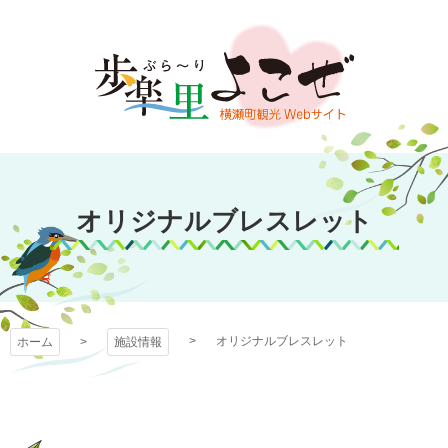
コ
ン
テ
ン
ツ
本
文
歩楽～里（ぶら～
へ
ス
オリジナルブレスレット
り）よこぜ
キ
ッ
プ
オリジナルブレスレット
ホーム
施設情報