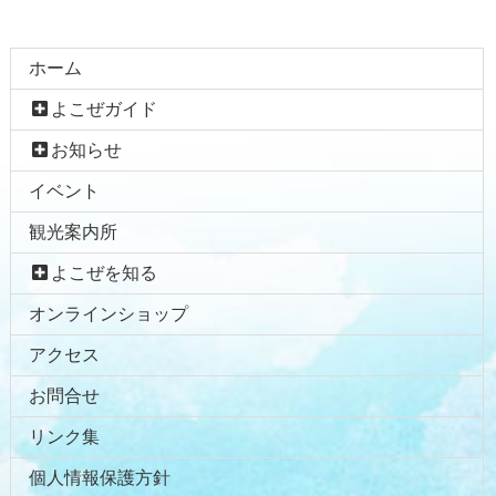
コ
ペ
ホーム
ン
ー
よこぜガイド
テ
ジ
ン
の
お知らせ
ツ
先
イベント
本
頭
文
へ
観光案内所
の
戻
先
る
よこぜを知る
頭
オンラインショップ
へ
戻
アクセス
る
お問合せ
リンク集
個人情報保護方針