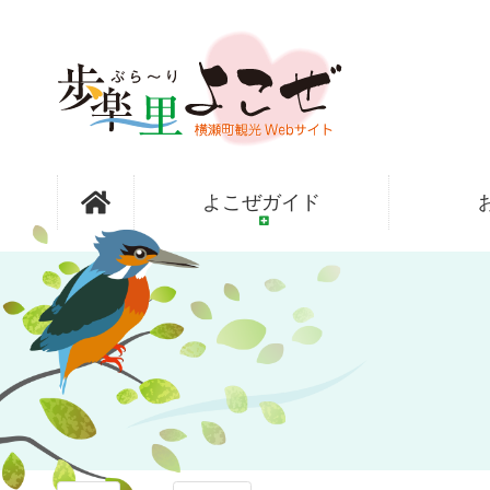
コ
ン
テ
ン
ツ
本
文
歩楽～里
へ
よこぜガイド
ス
キ
ッ
（ぶら～
プ
り）よこぜ