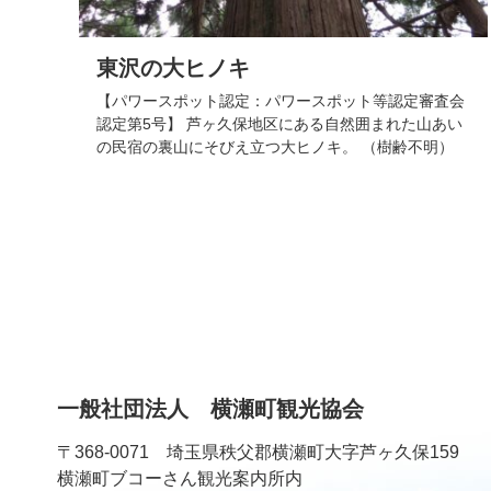
東沢の大ヒノキ
【パワースポット認定：パワースポット等認定審査会
認定第5号】 芦ヶ久保地区にある自然囲まれた山あい
の民宿の裏山にそびえ立つ大ヒノキ。 （樹齢不明）
コ
ペ
ン
ー
テ
ジ
ン
の
ツ
先
一般社団法人 横瀬町観光協会
本
頭
文
へ
〒368-0071 埼玉県秩父郡横瀬町大字芦ヶ久保159
の
戻
横瀬町ブコーさん観光案内所内
先
る