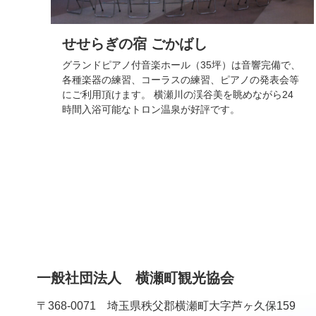
せせらぎの宿 ごかばし
グランドピアノ付音楽ホール（35坪）は音響完備で、
各種楽器の練習、コーラスの練習、ピアノの発表会等
にご利用頂けます。 横瀬川の渓谷美を眺めながら24
時間入浴可能なトロン温泉が好評です。
コ
ペ
ン
ー
テ
ジ
ン
の
ツ
先
一般社団法人 横瀬町観光協会
本
頭
文
へ
〒368-0071 埼玉県秩父郡横瀬町大字芦ヶ久保159
の
戻