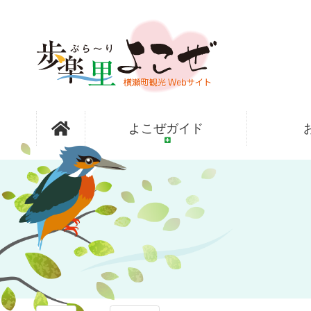
コ
ン
テ
ン
ツ
本
文
歩楽～里
へ
よこぜガイド
ス
キ
ッ
（ぶら～
プ
り）よこぜ