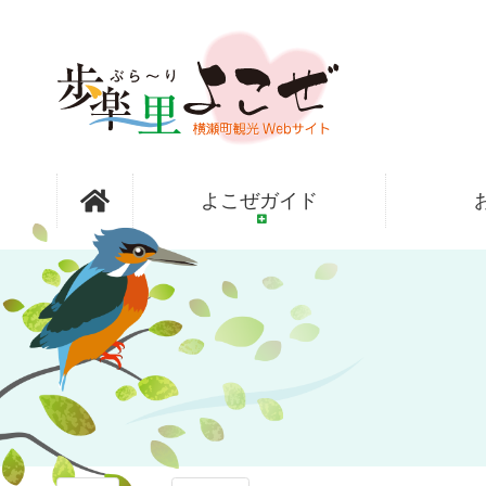
コ
ン
テ
ン
ツ
本
文
歩楽～里
へ
よこぜガイド
ス
キ
ッ
（ぶら～
プ
り）よこぜ