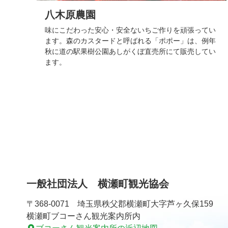
八木原農園
味にこだわった安心・安全ないちご作りを頑張ってい
ます。森のカスタードと呼ばれる「ポポー」は、例年
秋に道の駅果樹公園あしがくぼ直売所にて販売してい
ます。
コ
ペ
ン
ー
テ
ジ
ン
の
ツ
先
一般社団法人 横瀬町観光協会
本
頭
文
へ
〒368-0071 埼玉県秩父郡横瀬町大字芦ヶ久保159
の
戻
横瀬町ブコーさん観光案内所内
先
る