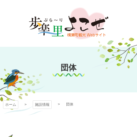
コ
ン
テ
ン
ツ
本
文
歩楽～里（ぶら～
へ
ス
団体
り）よこぜ
キ
ッ
プ
団体
ホーム
施設情報