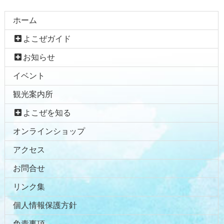
コ
ペ
ホーム
ン
ー
よこぜガイド
テ
ジ
ン
の
お知らせ
ツ
先
イベント
本
頭
文
へ
観光案内所
の
戻
先
る
よこぜを知る
頭
オンラインショップ
へ
戻
アクセス
る
お問合せ
リンク集
個人情報保護方針
免責事項