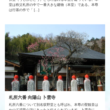
堂は秩父札所の中で一番大きな建物（本堂）である。本尊
は行基の作で「 […]
札所六番 向陽山 卜雲寺
札所六番について別名荻野堂とも呼ばれ、本尊の聖観音は
かつて武甲山頂にあったと伝えられています。卜雲寺に