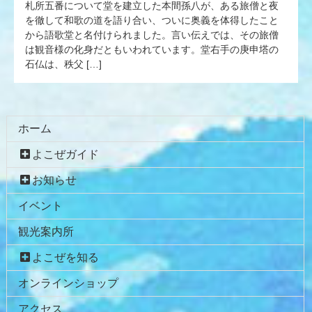
札所五番について堂を建立した本間孫八が、ある旅僧と夜
を徹して和歌の道を語り合い、ついに奥義を体得したこと
から語歌堂と名付けられました。言い伝えでは、その旅僧
は観音様の化身だともいわれています。堂右手の庚申塔の
石仏は、秩父 […]
コ
ペ
ホーム
ン
ー
よこぜガイド
テ
ジ
ン
の
お知らせ
ツ
先
イベント
本
頭
文
へ
観光案内所
の
戻
先
る
よこぜを知る
頭
オンラインショップ
へ
戻
アクセス