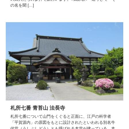
の名を聞 […]
札所七番 青苔山 法長寺
札所七番について山門をくぐると正面に、江戸の科学者
「平賀源内」の原図をもとに設計されたといわれる別名牛
伏堂（うしぶしどう）とも呼ばれる本堂が建っている。本