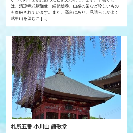
は、清凉寺式釈迦像、縁起絵巻、山姥の歯など珍しいもの
も奉納されています。また、高台にあり、見晴らしがよく
武甲山を望むこ […]
札所五番 小川山 語歌堂