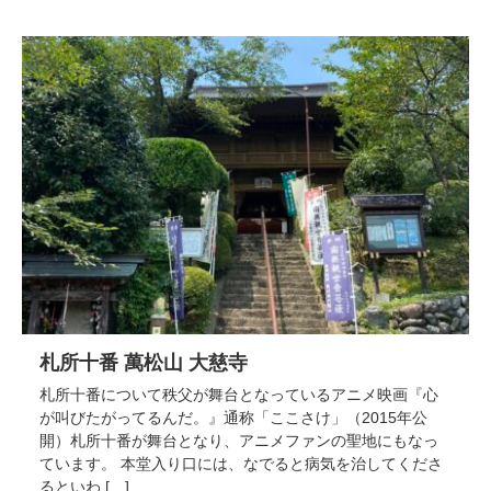
札所十番 萬松山 大慈寺
札所十番について秩父が舞台となっているアニメ映画『心
が叫びたがってるんだ。』通称「ここさけ」（2015年公
開）札所十番が舞台となり、アニメファンの聖地にもなっ
ています。 本堂入り口には、なでると病気を治してくださ
るといわ […]