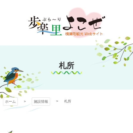
コ
ン
テ
ン
ツ
本
文
歩楽～里（ぶら～
へ
ス
札所
り）よこぜ
キ
ッ
プ
札所
ホーム
施設情報