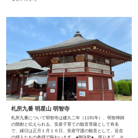
札所九番 明星山 明智寺
札所九番について明智寺は建久二年（1191年）、明智禅師
の開創と伝えられる。安産子育ての観音菩薩として有名
で、縁日は正月１月１６日、安産守護の観音として、近在
の婦人たちの参拝で賑わいます。●御詠歌● 巡りきて そ