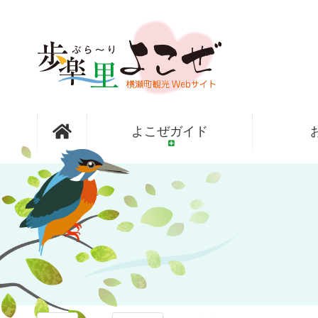
コ
ン
テ
ン
ツ
本
文
歩楽～里
へ
よこぜガイド
ス
キ
ッ
（ぶら～
プ
り）よこぜ