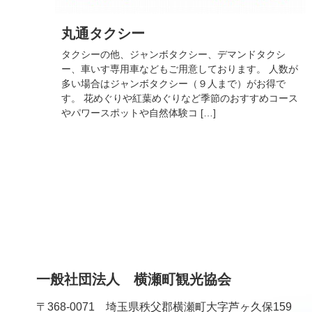
丸通タクシー
タクシーの他、ジャンボタクシー、デマンドタクシ
ー、車いす専用車などもご用意しております。 人数が
多い場合はジャンボタクシー（９人まで）がお得で
す。 花めぐりや紅葉めぐりなど季節のおすすめコース
やパワースポットや自然体験コ […]
コ
ペ
ン
ー
テ
ジ
ン
の
ツ
先
一般社団法人 横瀬町観光協会
本
頭
文
へ
〒368-0071 埼玉県秩父郡横瀬町大字芦ヶ久保159
の
戻