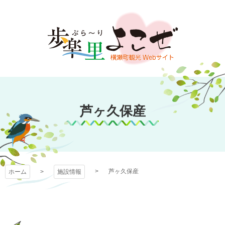
コ
ン
テ
ン
ツ
本
文
歩楽～里（ぶら～
へ
ス
芦ヶ久保産
り）よこぜ
キ
ッ
プ
芦ヶ久保産
ホーム
施設情報