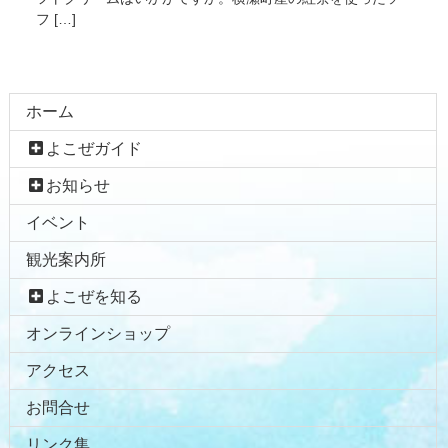
フ […]
コ
ペ
ホーム
ン
ー
よこぜガイド
テ
ジ
ン
の
お知らせ
ツ
先
イベント
本
頭
文
へ
観光案内所
の
戻
先
る
よこぜを知る
頭
オンラインショップ
へ
戻
アクセス
る
お問合せ
リンク集