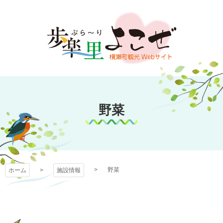
コ
ン
テ
ン
ツ
本
文
歩楽～里（ぶら～
へ
ス
野菜
り）よこぜ
キ
ッ
プ
野菜
ホーム
施設情報