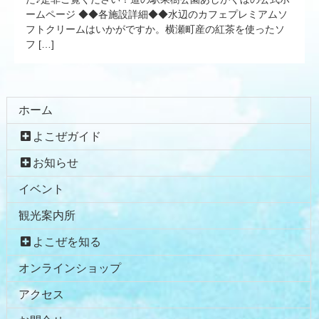
ームページ ◆◆各施設詳細◆◆水辺のカフェプレミアムソ
フトクリームはいかがですか。横瀬町産の紅茶を使ったソ
フ […]
コ
ペ
ホーム
ン
ー
よこぜガイド
テ
ジ
ン
の
お知らせ
ツ
先
イベント
本
頭
文
へ
観光案内所
の
戻
先
る
よこぜを知る
頭
オンラインショップ
へ
戻
アクセス
る