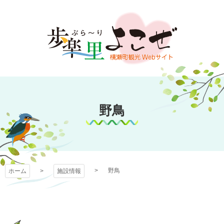
コ
ン
テ
ン
ツ
本
文
歩楽～里（ぶら～
へ
ス
野鳥
り）よこぜ
キ
ッ
プ
野鳥
ホーム
施設情報