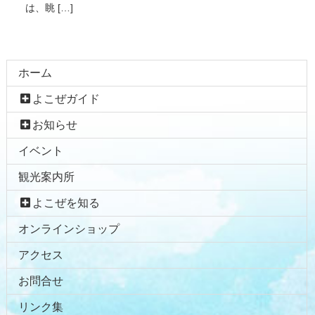
は、眺 […]
コ
ペ
ホーム
ン
ー
よこぜガイド
テ
ジ
ン
の
お知らせ
ツ
先
イベント
本
頭
文
へ
観光案内所
の
戻
先
る
よこぜを知る
頭
オンラインショップ
へ
戻
アクセス
る
お問合せ
リンク集