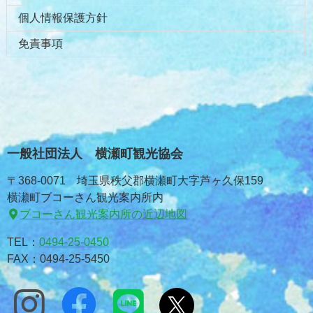
個人情報保護方針
免責事項
一般社団法人 横瀬町観光協会
〒368-0071 埼玉県秩父郡横瀬町大字芦ヶ久保159
横瀬町ブコーさん観光案内所内
ブコーさん観光案内所の近辺地図
TEL：
0494-25-0450
FAX：0494-25-5450