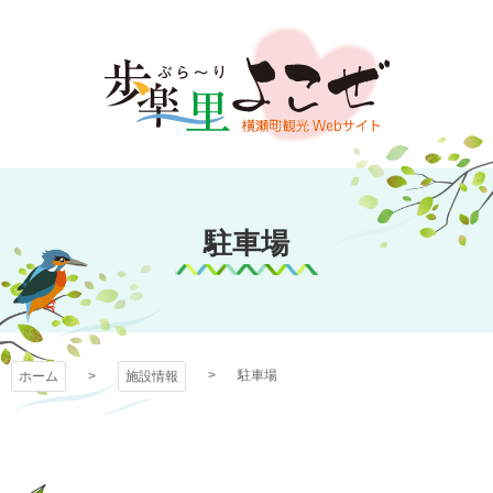
コ
ン
テ
ン
ツ
本
文
歩楽～里（ぶら～
へ
ス
駐車場
り）よこぜ
キ
ッ
プ
駐車場
ホーム
施設情報