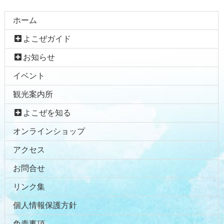
コ
ペ
ホーム
ン
ー
よこぜガイド
テ
ジ
ン
の
お知らせ
ツ
先
イベント
本
頭
文
へ
観光案内所
の
戻
先
る
よこぜを知る
頭
オンラインショップ
へ
戻
アクセス
る
お問合せ
リンク集
個人情報保護方針
免責事項