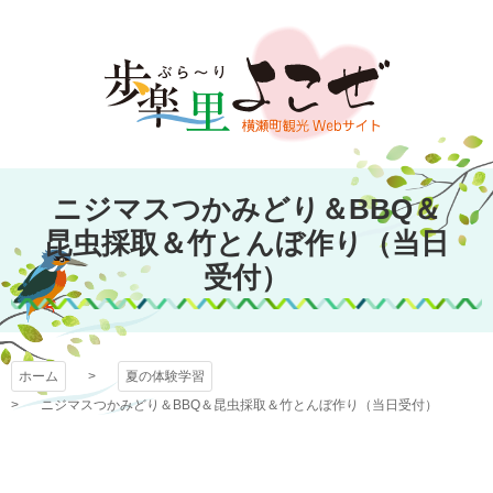
コ
ン
テ
ン
ツ
本
文
歩楽～里（ぶら～
へ
ニジマスつかみどり＆BBQ＆
ス
昆虫採取＆竹とんぼ作り（当日
り）よこぜ
キ
受付）
ッ
プ
ホーム
夏の体験学習
ニジマスつかみどり＆BBQ＆昆虫採取＆竹とんぼ作り（当日受付）