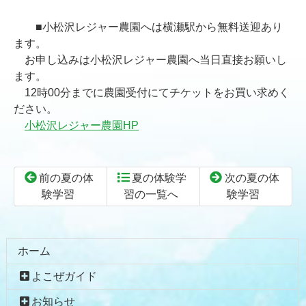
■小松沢レジャー農園へは横瀬駅から無料送迎あり
ます。
お申し込みは小松沢レジャー農園へ当日直接お願いし
ます。
12時00分までに農園受付にてチケットをお買い求めく
ださい。
小松沢レジャー農園HP
前の夏の体
夏の体験学
次の夏の体
験学習
習の一覧へ
験学習
コ
ペ
ン
ー
テ
ジ
ホーム
ン
の
よこぜガイド
ツ
先
本
頭
お知らせ