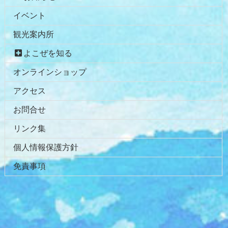
文
へ
イベント
の
戻
先
る
観光案内所
頭
へ
よこぜを知る
戻
オンラインショップ
る
アクセス
お問合せ
リンク集
個人情報保護方針
免責事項