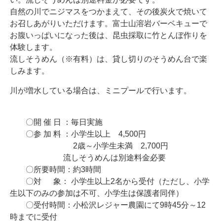
自然の川でニジマスをつかまえて、その後炭火で焼いて
お召しあがりいただけます。富士山溶岩バーベキューで
お腹いっぱいになった後は、昆虫採取に竹とんぼ作りを
体験します。
流しそうめん（※有料）は、貸し切りのそうめん台で楽
しみます。
川が増水している場合は、ミニプールで行います。
〇開 催 日 ：毎日実施
〇参 加 料 ：小学生以上 4,500円
2歳～小学生未満 2,700円
流しそうめんは別途料金必要
〇所要時間：約3時間
〇対 象：
小学生以上2名から受付（ただし、小学
生以下のみの参加は不可、小学生は保護者同伴）
〇受付時間：小松沢レジャー農園にて9時45分～12
時までに受付