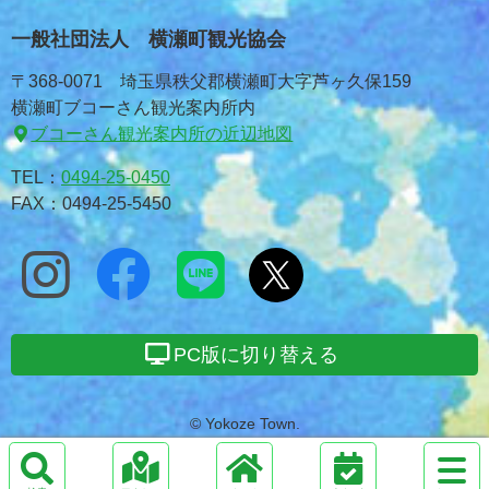
一般社団法人 横瀬町観光協会
〒368-0071 埼玉県秩父郡横瀬町大字芦ヶ久保159
横瀬町ブコーさん観光案内所内
ブコーさん観光案内所の近辺地図
TEL：
0494-25-0450
FAX：0494-25-5450
PC版に切り替える
© Yokoze Town.
サ