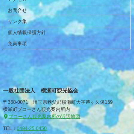
お問合せ
リンク集
個人情報保護方針
免責事項
一般社団法人 横瀬町観光協会
〒368-0071 埼玉県秩父郡横瀬町大字芦ヶ久保159
横瀬町ブコーさん観光案内所内
ブコーさん観光案内所の近辺地図
TEL：
0494-25-0450