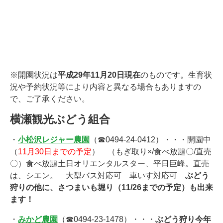
※開園状況は
平成29年11
月20
日現在
のものです。生育状
況や予約状況等により内容と異なる場合もありますの
で、ご了承ください。
横瀬観光ぶどう組合
・
小松沢レジャー農園
（☎0494-24-0412）・・・開園中
（
11月30日までの予定
） （もぎ取り×/食べ放題〇/直売
〇）食べ放題土日オリエンタルスター、平日巨峰。直売
は、シエン。 大型バス対応可 車いす対応可
ぶどう
狩りの他に、さつまいも堀り（11/26までの予定）も出来
ます！
・
みかど農園
（☎0494-23-1478）・・・
ぶどう狩り今年