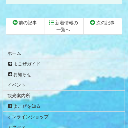
前の記事
新着情報の
次の記事
一覧へ
コ
ペ
ン
ー
テ
ジ
ホーム
ン
の
よこぜガイド
ツ
先
本
頭
お知らせ
文
へ
イベント
の
戻
先
る
観光案内所
頭
へ
よこぜを知る
戻
オンラインショップ
る
アクセス