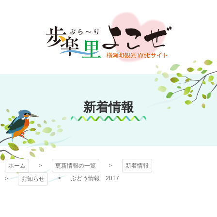
コ
ン
テ
ン
ツ
本
文
歩楽～里（ぶら～
へ
ス
新着情報
り）よこぜ
キ
ッ
プ
ホーム
更新情報の一覧
新着情報
ぶどう情報 2017
お知らせ