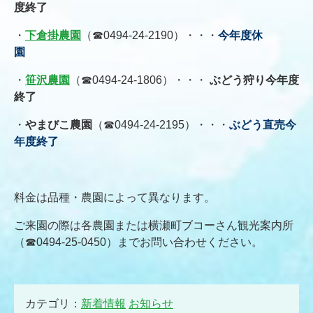
度終了
・
下倉掛農園
（☎0494-24-2190）・・・
今年度休
園
・
笹沢農園
（☎0494-24-1806）・・・
ぶどう狩り今年度
終了
・
やまびこ農園
（☎0494-24-2195）・・・
ぶどう直売今
年度終了
料金は品種・農園によって異なります。
ご来園の際は各農園または横瀬町ブコーさん観光案内所
（☎0494-25-0450）までお問い合わせください。
カテゴリ：
新着情報
お知らせ