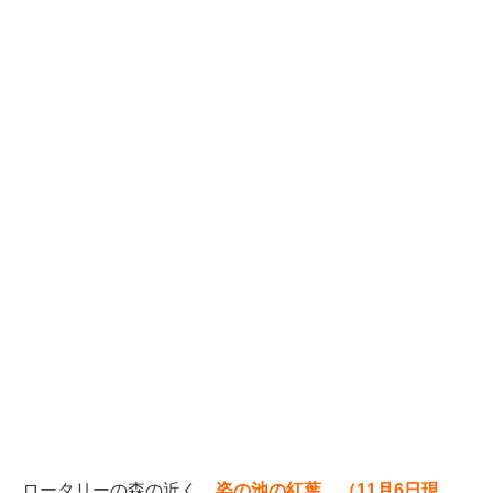
ロータリーの森の近く、
姿の池の紅葉。（11月6日現