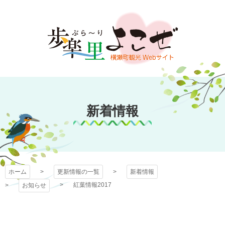
コ
ン
テ
ン
ツ
本
文
歩楽～里（ぶら～
へ
ス
新着情報
り）よこぜ
キ
ッ
プ
ホーム
更新情報の一覧
新着情報
紅葉情報2017
お知らせ