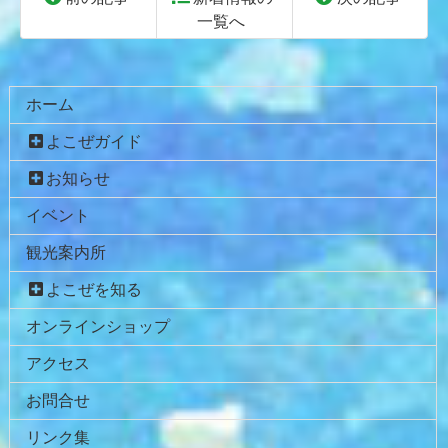
一覧へ
コ
ペ
ン
ー
テ
ジ
ホーム
ン
の
よこぜガイド
ツ
先
本
頭
お知らせ
文
へ
イベント
の
戻
先
る
観光案内所
頭
へ
よこぜを知る
戻
オンラインショップ
る
アクセス
お問合せ
リンク集