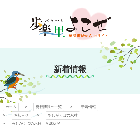
コ
ン
テ
ン
ツ
本
文
歩楽～里（ぶら～
へ
ス
新着情報
り）よこぜ
キ
ッ
プ
ホーム
更新情報の一覧
新着情報
お知らせ
あしがくぼの氷柱
あしがくぼの氷柱 形成状況