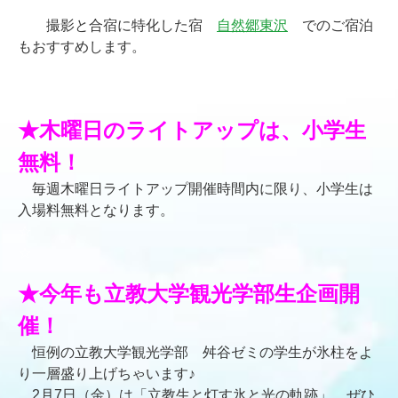
撮影と合宿に特化した宿
自然郷東沢
でのご宿泊
もおすすめします。
☆
☆
★木曜日のライトアップは、小学生
無料！
毎週木曜日ライトアップ開催時間内に限り、小学生は
入場料無料となります。
☆
☆
★今年も立教大学観光学部生企画開
催！
恒例の立教大学観光学部 舛谷ゼミの学生が氷柱をよ
り一層盛り上げちゃいます♪
2月7日（金）は「立教生と灯す氷と光の軌跡」 ぜひ