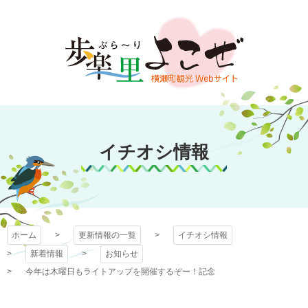
コ
ン
テ
ン
ツ
本
文
歩楽～里（ぶら～
へ
ス
イチオシ情報
り）よこぜ
キ
ッ
プ
ホーム
更新情報の一覧
イチオシ情報
新着情報
お知らせ
今年は木曜日もライトアップを開催するぞー！記念