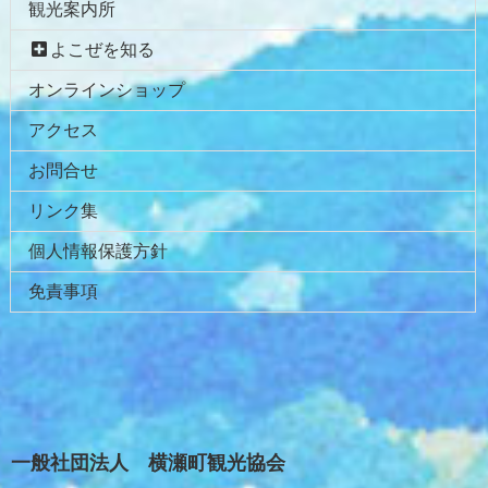
観光案内所
頭
へ
よこぜを知る
戻
オンラインショップ
る
アクセス
お問合せ
リンク集
個人情報保護方針
免責事項
一般社団法人 横瀬町観光協会