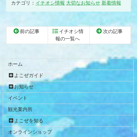
カテゴリ：
イチオシ情報
大切なお知らせ
新着情報
前の記事
イチオシ情
次の記事
報の一覧へ
コ
ペ
ン
ー
テ
ジ
ホーム
ン
の
よこぜガイド
ツ
先
本
頭
お知らせ
文
へ
イベント
の
戻
先
る
観光案内所
頭
へ
よこぜを知る
戻
オンラインショップ
る