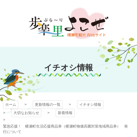
コ
ン
テ
ン
ツ
本
文
歩楽～里（ぶら～
へ
ス
イチオシ情報
り）よこぜ
キ
ッ
プ
ホーム
更新情報の一覧
イチオシ情報
大切なお知らせ
新着情報
緊急応援！ 横瀬町生活応援商品券（横瀬町物価高騰対策地域商品券） 発
行について