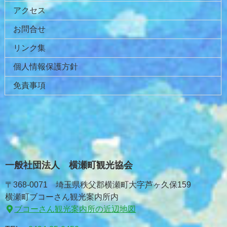
アクセス
お問合せ
リンク集
個人情報保護方針
免責事項
一般社団法人 横瀬町観光協会
〒368-0071 埼玉県秩父郡横瀬町大字芦ヶ久保159
横瀬町ブコーさん観光案内所内
ブコーさん観光案内所の近辺地図