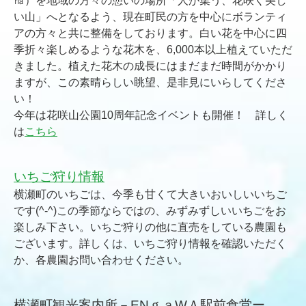
㏊）を地域の方々の憩いの場所「人が集う、花咲く美し
い山」へとなるよう、現在町民の方を中心にボランティ
アの方々と共に整備をしております。白い花を中心に四
季折々楽しめるような花木を、6,000本以上植えていただ
きました。植えた花木の成長にはまだまだ時間がかかり
ますが、この素晴らしい眺望、是非見にいらしてくださ
い！
今年は花咲山公園10周年記念イベントも開催！ 詳しく
は
こちら
いちご狩り情報
横瀬町のいちごは、今季も甘くて大きいおいしいいちご
です(^-^)この季節ならではの、みずみずしいいちごをお
楽しみ下さい。いちご狩りの他に直売をしている農園も
ございます。詳しくは、いちご狩り情報を確認いただく
か、各農園お問い合わせください。
横瀬町観光案内所－ENｇａWＡ駅前食堂ー