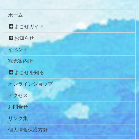
ン
ー
テ
ジ
ホーム
ン
の
よこぜガイド
ツ
先
本
頭
お知らせ
文
へ
イベント
の
戻
先
る
観光案内所
頭
へ
よこぜを知る
戻
オンラインショップ
る
アクセス
お問合せ
リンク集
個人情報保護方針