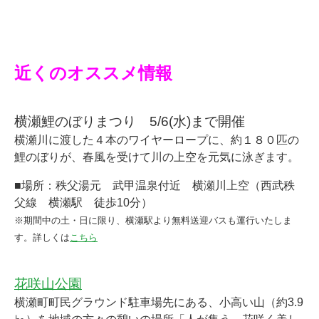
☆
★★
近くのオススメ情報
横瀬鯉のぼりまつり 5/6(水)まで開催
横瀬川に渡した４本のワイヤーロープに、約１８０匹の
鯉のぼりが、春風を受けて川の上空を元気に泳ぎます。
■場所：秩父湯元 武甲温泉付近 横瀬川上空（西武秩
父線 横瀬駅 徒歩10分）
※期間中の土・日に限り、横瀬駅より無料送迎バスも運行いたしま
す。詳しくは
こちら
花咲山公園
横瀬町町民グラウンド駐車場先にある、小高い山（約3.9