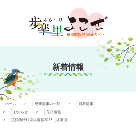
コ
ン
テ
ン
ツ
本
文
歩楽～里（ぶら～
へ
ス
新着情報
り）よこぜ
キ
ッ
プ
ホーム
更新情報の一覧
新着情報
お知らせ
芝桜情報
芝桜臨時駐車場情報2026（横瀬側）