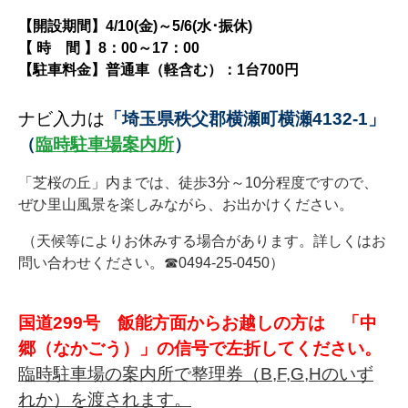
【開設期間】
4/10(金)～5/6(水･振休)
【 時 間 】8：00～17：00
【駐車料金】普通車（軽含む）：1台700円
ナビ入力は
「埼玉県秩父郡横瀬町横瀬4132-1」
（
臨時駐車場案内所
）
「芝桜の丘」内までは、徒歩3分～10分程度ですので、
ぜひ里山風景を楽しみながら、お出かけください。
（天候等によりお休みする場合があります。詳しくはお
問い合わせください。☎0494-25-0450）
国道299号 飯能方面からお越しの方は 「中
郷（なかごう）」の信号で左折してください。
臨時駐車場の案内所で整理券（B,F,G,Hのいず
れか）を渡されます。