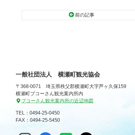
前の記事
コ
ペ
ン
ー
テ
ジ
ン
の
ツ
先
本
頭
文
へ
一般社団法人 横瀬町観光協会
の
戻
先
る
〒368-0071 埼玉県秩父郡横瀬町大字芦ヶ久保159
頭
横瀬町ブコーさん観光案内所内
へ
ブコーさん観光案内所の近辺地図
戻
る
TEL：
0494-25-0450
FAX：0494-25-5450