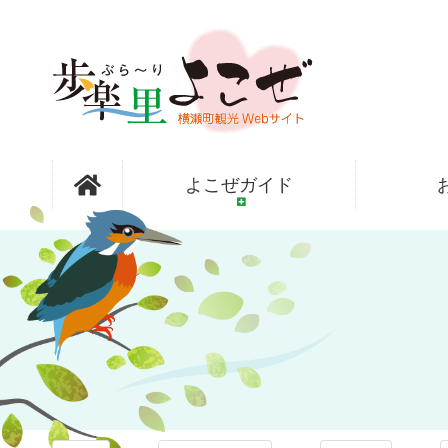
コ
ン
テ
ン
ツ
本
文
歩楽～里
へ
よこぜガイド
ス
キ
ッ
（ぶら～
プ
り）よこぜ