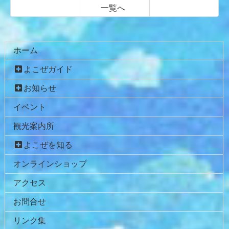
一覧へ
コ
ペ
ン
ー
テ
ジ
ホーム
ン
の
よこぜガイド
ツ
先
本
頭
お知らせ
文
へ
イベント
の
戻
先
る
観光案内所
頭
へ
よこぜを知る
戻
オンラインショップ
る
アクセス
お問合せ
リンク集