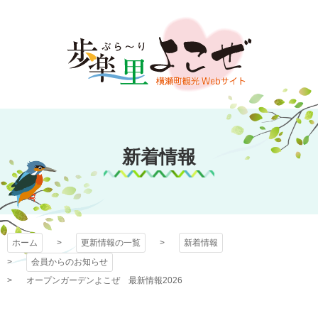
コ
ン
テ
ン
ツ
本
文
歩楽～里（ぶら～
へ
ス
新着情報
り）よこぜ
キ
ッ
プ
ホーム
更新情報の一覧
新着情報
会員からのお知らせ
オープンガーデンよこぜ 最新情報2026