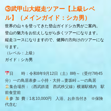
③武甲山大縦走ツアー【上級レベ
ル】（メインガイド：シカ男）
世界の山々を登ってきた登山ガイドシカ男がご案内。
登山の魅力をお伝えしながら歩くツアーになります。
縦走コースになりますので、健脚の方向けのツアーにな
ります。
（レベル：上級）
ガイド：シカ男
日 時：令和8年9月12日（土）8
時～（受付7時45
分）一の鳥居表参→小持・大持→妻坂峠→一の鳥居
集合場所：（西武鉄道 西武秩父線）横瀬駅構内 駅
前食堂前
参 加 費：1名10,000円 入浴、お弁当付き ※保険
代含む