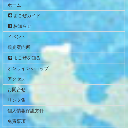
テ
ジ
ホーム
ン
の
よこぜガイド
ツ
先
本
頭
お知らせ
文
へ
イベント
の
戻
先
る
観光案内所
頭
へ
よこぜを知る
戻
オンラインショップ
る
アクセス
お問合せ
リンク集
個人情報保護方針
免責事項