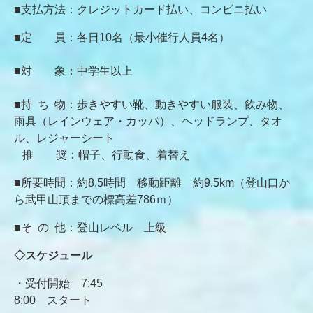
■支払方法：クレジットカード払い、コンビニ払い
■定
員：各日10名（最小催行人員4名）
■
対
象：中学生
以上
■持 ち 物：歩きやすい靴、動きやすい服装、飲み物、
雨具（レインウェア・カッパ）、ヘッドランプ、タオ
ル、レジャーシート
推 奨：帽子、行動食、着替え
■
所要時間：約8.5時間
移動距離 約9.5km（登山口か
ら武甲山頂までの標高差786ｍ）
■そ の 他：登山レベル 上級
◇スケジュール
・受付開始 7:45
8:00 スタート