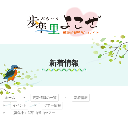
コ
ン
テ
ン
ツ
本
文
歩楽～里（ぶら～
へ
ス
新着情報
り）よこぜ
キ
ッ
プ
ホーム
更新情報の一覧
新着情報
イベント
ツアー情報
（募集中）武甲山登山ツアー