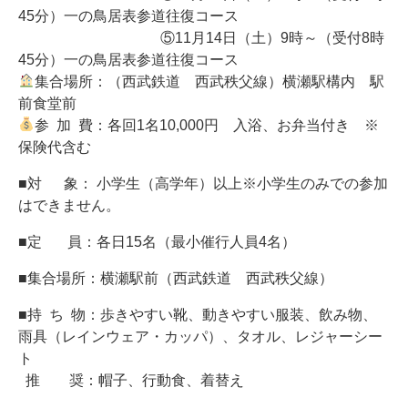
45分）一の鳥居表参道往復コース
⑤11月14日（土）9時～（受付8時
45分）一の鳥居表参道往復コース
集合場所：（西武鉄道 西武秩父線）横瀬駅構内 駅
前食堂前
参 加 費：各回1名10,000円 入浴、お弁当付き ※
保険代含む
■対 象： 小学生（高学年）以上※小学生のみでの参加
はできません。
■定 員：各日15名（最小催行人員4名）
■集合場所：横瀬駅前（西武鉄道 西武秩父線）
■持 ち 物：歩きやすい靴、動きやすい服装、飲み物、
雨具（レインウェア・カッパ）、タオル、レジャーシー
ト
推 奨：帽子、行動食、着替え