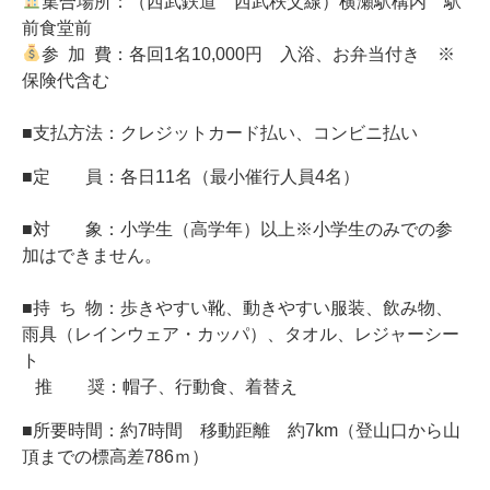
集合場所：（西武鉄道 西武秩父線）横瀬駅構内
駅
前食堂前
参 加 費：各回1名10,000円 入浴、お弁当付き ※
保険代含む
■支払方法：クレジットカード払い、コンビニ払い
■定
員：各日11名（最小催行人員4名）
■
対
象：
小学生（高学年）以上※小学生のみでの参
加はできません。
■持 ち 物：歩きやすい靴、動きやすい服装、飲み物、
雨具（レインウェア・カッパ）、タオル、レジャーシー
ト
推 奨：帽子、行動食、着替え
■
所要時間：約7時間
移動距離 約7km（登山口から山
頂までの標高差786ｍ）