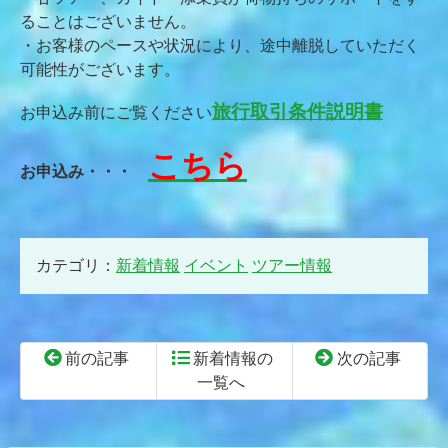
ることはございません。
・お客様のペースや状況により、途中離脱していただく
可能性がございます。
旅行取引条件説明書
お申込み前にご覧ください
こちら
お申込み・・・
カテゴリ：
新着情報
イベント
ツアー情報
前の記事
新着情報の
次の記事
一覧へ
コ
ペ
ン
ー