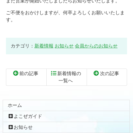
また営業が開始いたしましたらお知らせいたします。
ご不便をおかけしますが、何卒よろしくお願いいたしま
す。
カテゴリ：
新着情報
お知らせ
会員からのお知らせ
前の記事
新着情報の
次の記事
一覧へ
コ
ペ
ン
ー
テ
ジ
ホーム
ン
の
よこぜガイド
ツ
先
本
頭
お知らせ
文
へ