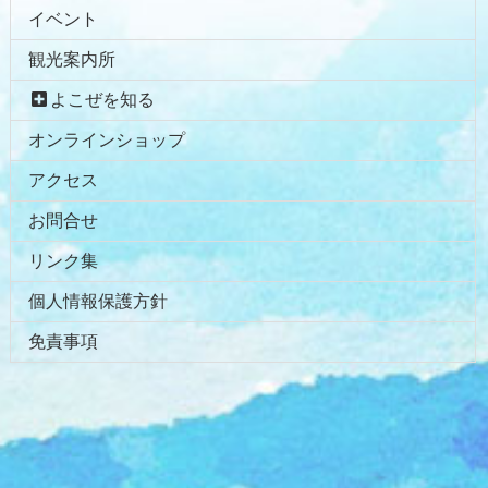
イベント
の
戻
先
る
観光案内所
頭
へ
よこぜを知る
戻
オンラインショップ
る
アクセス
お問合せ
リンク集
個人情報保護方針
免責事項