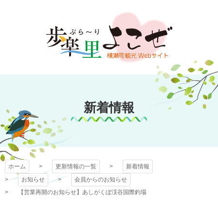
コ
ン
テ
ン
ツ
本
文
歩楽～里（ぶら～
へ
ス
新着情報
り）よこぜ
キ
ッ
プ
ホーム
更新情報の一覧
新着情報
お知らせ
会員からのお知らせ
【営業再開のお知らせ】あしがくぼ渓谷国際釣場