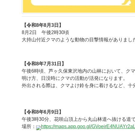
【令和8年8月3日】
8月2日 午後2時30頃
大持山付近クマのような動物の目撃情報がありまし
★
【令和8年7月31日】
午後6時頃、芦ヶ久保東沢地内の山林において、ク
明け方、日没時にクマの活動が活発になります。
外出される際は、クマよけ鈴を身に着けるなど、十
★
★
【令和8年6月9日】
午後3時30分、
花咲山頂上から丸山林道へ抜ける道
場所：
https://maps.app.goo.gl/
GVoeirE4NUAYr2a