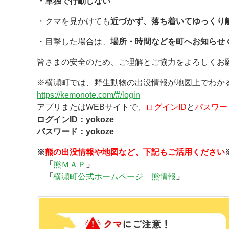
・単独で行動しない
・クマを見かけても
近づかず、落ち着いてゆっくり
・目撃した場合は、
場所・時間などを町へお知らせ
皆さまの安全のため、ご理解とご協力をよろしくお
※横瀬町では、野生動物の出没情報が地図上でわか
https://kemonote.com/#/login
アプリまたはWEBサイトで、
ログインID
と
パスワー
ログインID：yokoze
パスワード：yokoze
※
熊の出没情報や地図など、下記もご活用ください
「
熊ＭＡＰ
」
「
横瀬町公式ホームページ 熊情報
」