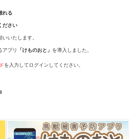
離れる
ください
願いいたします。
るアプリ
「けものおと」
を導入しました。
ド
を入力してログインしてください。
※