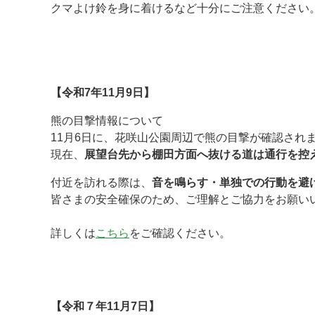
クマよけ鈴を身に着けるなど十分にご注意ください
★
★
【令和7年11月9日】
熊の目撃情報について
11月6日に、花咲山公園周辺で熊の目撃が確認され
現在、
展望台先から棚田方面へ抜ける道は通行を控
付近を訪れる際は、
音を鳴らす・単独での行動を避
皆さまの安全確保のため、ご理解とご協力をお願い
詳しくは
こちら
をご確認ください。
★
★
【令和７年11月7日】