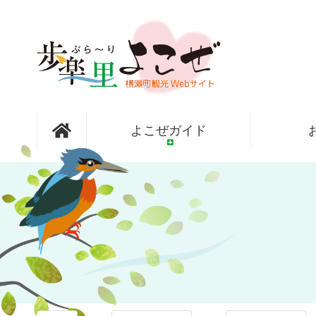
コ
ン
テ
ン
ツ
本
文
歩楽～里
へ
よこぜガイド
ス
キ
ッ
（ぶら～
プ
り）よこぜ