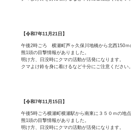
★
★
【令和7年11月21日】
午後2時ごろ 横瀬町芦ヶ久保川地橋から北西150ｍ
熊1頭の目撃情報がありました。
明け方、日没時にクマの活動が活発になります。
クマよけ鈴を身に着けるなど十分にご注意ください
★
★
【令和7年11月15日】
午後5時ごろ横瀬町横瀬駅から南東に３５０ｍの地
熊1頭の目撃情報がありました。
明け方、日没時にクマの活動が活発になります。