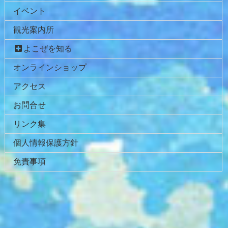
イベント
の
戻
先
る
観光案内所
頭
へ
よこぜを知る
戻
オンラインショップ
る
アクセス
お問合せ
リンク集
個人情報保護方針
免責事項