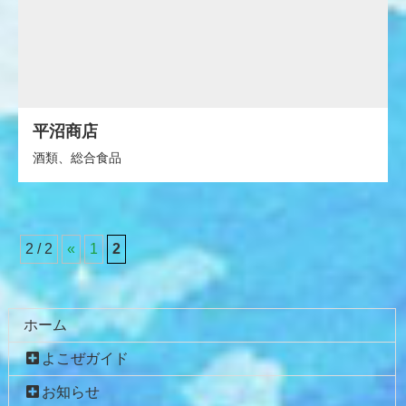
平沼商店
酒類、総合食品
2 / 2
«
1
2
コ
ペ
ン
ー
テ
ジ
ホーム
ン
の
よこぜガイド
ツ
先
本
頭
お知らせ
文
へ