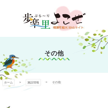
コ
ン
テ
ン
ツ
本
文
歩楽～里（ぶら～
へ
ス
その他
り）よこぜ
キ
ッ
プ
その他
ホーム
施設情報