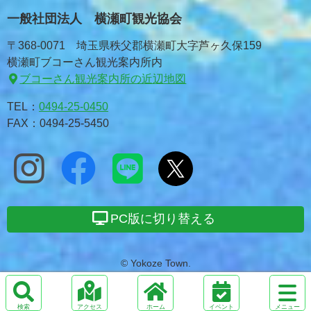
一般社団法人 横瀬町観光協会
〒368-0071 埼玉県秩父郡横瀬町大字芦ヶ久保159
横瀬町ブコーさん観光案内所内
ブコーさん観光案内所の近辺地図
TEL：
0494-25-0450
FAX：0494-25-5450
PC版に切り替える
© Yokoze Town.
サ
イ
検
ア
ホ
メ