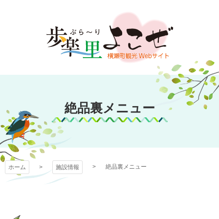
コ
ン
テ
ン
ツ
本
文
歩楽～里（ぶら～
へ
ス
絶品裏メニュー
り）よこぜ
キ
ッ
プ
絶品裏メニュー
ホーム
施設情報