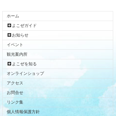
コ
ペ
ホーム
ン
ー
よこぜガイド
テ
ジ
ン
の
お知らせ
ツ
先
イベント
本
頭
文
へ
観光案内所
の
戻
先
る
よこぜを知る
頭
オンラインショップ
へ
戻
アクセス
る
お問合せ
リンク集
個人情報保護方針