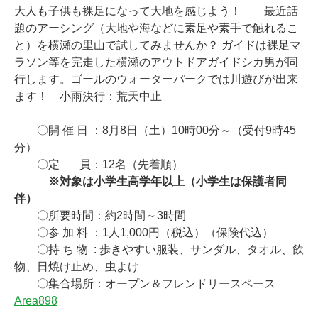
大人も子供も裸足になって大地を感じよう！ 最近話
題のアーシング（大地や海などに素足や素手で触れるこ
と）を横瀬の里山で試してみませんか？ ガイドは裸足マ
ラソン等を完走した横瀬のアウトドアガイドシカ男が同
行します。ゴールのウォーターパークでは川遊びが出来
ます！ 小雨決行：荒天中止
〇開 催 日 ：8月8日（土）10時00分～（受付9時45
分）
〇定 員：12名（先着順）
※対象は小学生高学年以上（小学生は保護者同
伴）
〇所要時間：約2時間～3時間
〇参 加 料 ：1人1,000円（税込）（保険代込）
〇持 ち 物 : 歩きやすい服装、サンダル、タオル、飲
物、日焼け止め、虫よけ
〇集合場所：オープン＆フレンドリースペース
Area898