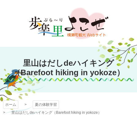
コ
ン
テ
ン
ツ
本
文
歩楽～里（ぶら～
へ
里山はだしdeハイキング
ス
り）よこぜ
キ
（Barefoot hiking in yokoze）
ッ
プ
ホーム
夏の体験学習
里山はだしdeハイキング（Barefoot hiking in yokoze）