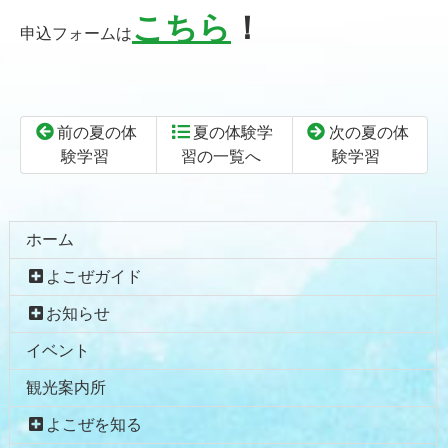
こちら
！
申込フォームは
前の夏の体
夏の体験学
次の夏の体
験学習
習の一覧へ
験学習
コ
ペ
ン
ー
テ
ジ
ホーム
ン
の
よこぜガイド
ツ
先
本
頭
お知らせ
文
へ
イベント
の
戻
先
る
観光案内所
頭
へ
よこぜを知る