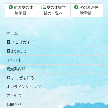
前の夏の体
夏の体験学
次の夏の体
験学習
習の一覧へ
験学習
コ
ペ
ン
ー
テ
ジ
ホーム
ン
の
よこぜガイド
ツ
先
本
頭
お知らせ
文
へ
イベント
の
戻
先
る
観光案内所
頭
へ
よこぜを知る
戻
オンラインショップ
る
アクセス
お問合せ