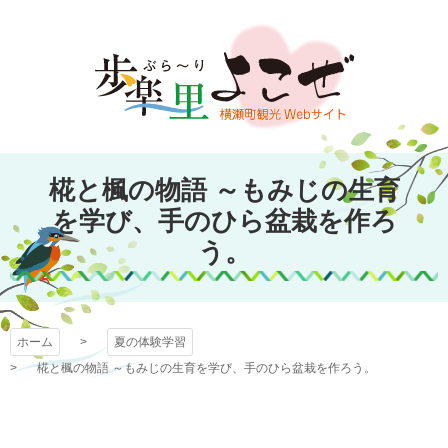
コ
ン
テ
ン
ツ
本
文
歩楽～里（ぶら～
へ
椛と楓の物語 ～もみじの生育
ス
を学び、手のひら盆栽を作ろ
り）よこぜ
キ
う。
ッ
プ
ホーム
夏の体験学習
椛と楓の物語 ～もみじの生育を学び、手のひら盆栽を作ろう。