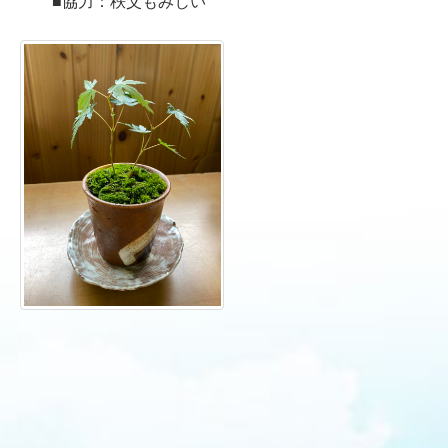
■協力：秩父もみじい