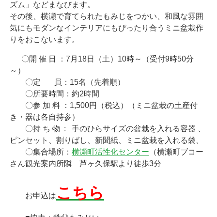
ズム」などまなびます。
その後、横瀬で育てられたもみじをつかい、和風な雰囲
気にもモダンなインテリアにもぴったり合うミニ盆栽作
りをおこないます。
〇開 催 日 ：7月18日（土）10時～（受付9時50分
～）
〇定 員：15名（先着順）
〇所要時間：約2時間
〇参 加 料 ：1,500円（税込）（ミニ盆栽の土産付
き・器は各自持参）
〇持 ち 物 : 手のひらサイズの盆栽を入れる容器 、
ピンセット、割りばし、新聞紙、ミニ盆栽を入れる袋、
〇集合場所：
横瀬町活性化センター
（横瀬町ブコー
さん観光案内所隣 芦ヶ久保駅より徒歩3分
こちら
お申込は