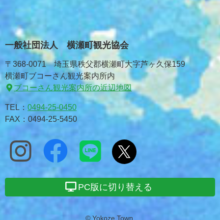
一般社団法人 横瀬町観光協会
〒368-0071 埼玉県秩父郡横瀬町大字芦ヶ久保159
横瀬町ブコーさん観光案内所内
ブコーさん観光案内所の近辺地図
TEL：
0494-25-0450
FAX：0494-25-5450
PC版に切り替える
© Yokoze Town.