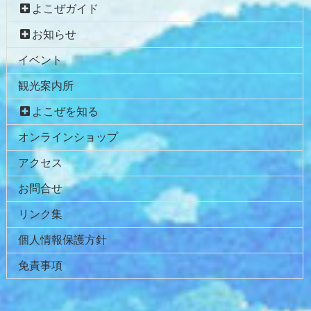
よこぜガイド
ツ
先
本
頭
お知らせ
文
へ
イベント
の
戻
先
る
観光案内所
頭
へ
よこぜを知る
戻
オンラインショップ
る
アクセス
お問合せ
リンク集
個人情報保護方針
免責事項