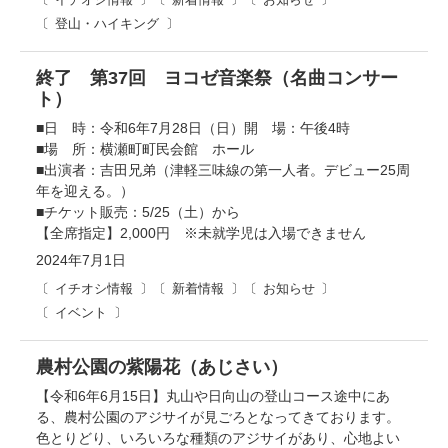
登山・ハイキング
終了 第37回 ヨコゼ音楽祭（名曲コンサー
ト）
■日 時：令和6年7月28日（日）開 場：午後4時
■場 所：横瀬町町民会館 ホール
■出演者：吉田兄弟（津軽三味線の第一人者。デビュー25周
年を迎える。）
■チケット販売：5/25（土）から
【全席指定】2,000円 ※未就学児は入場できません
2024年7月1日
イチオシ情報
新着情報
お知らせ
イベント
農村公園の紫陽花（あじさい）
【令和6年6月15日】丸山や日向山の登山コース途中にあ
る、農村公園のアジサイが見ごろとなってきております。
色とりどり、いろいろな種類のアジサイがあり、心地よい