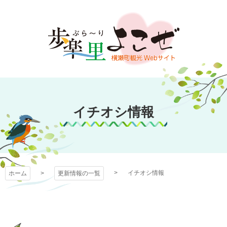
コ
ン
テ
ン
ツ
本
文
歩楽～里（ぶら～
へ
ス
イチオシ情報
り）よこぜ
キ
ッ
プ
イチオシ情報
ホーム
更新情報の一覧