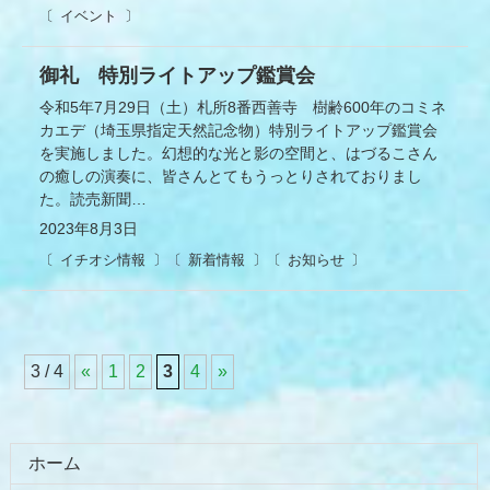
イベント
御礼 特別ライトアップ鑑賞会
令和5年7月29日（土）札所8番西善寺 樹齢600年のコミネ
カエデ（埼玉県指定天然記念物）特別ライトアップ鑑賞会
を実施しました。幻想的な光と影の空間と、はづるこさん
の癒しの演奏に、皆さんとてもうっとりされておりまし
た。読売新聞…
2023年8月3日
イチオシ情報
新着情報
お知らせ
3 / 4
«
1
2
3
4
»
コ
ペ
ン
ー
テ
ジ
ホーム
ン
の