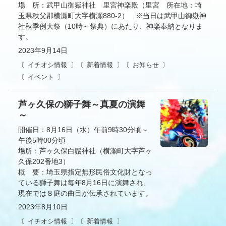
場 所：武甲山御嶽神社 里宮神楽殿（里宮 所在地：埼
玉県秩父郡横瀬町大字横瀬880-2） ※当日は武甲山御嶽神
社秋季例大祭（10時～祭典）にあたり、神楽奉納となりま
す。
2023年9月14日
イチオシ情報
新着情報
お知らせ
イベント
芦ヶ久保の獅子舞～真夏の演舞
～
開催日：8月16日（水）午前9時30分頃～
午後5時00分頃
場所：芦ヶ久保白鬚神社（横瀬町大字芦ヶ
久保202番地3）
概 要：埼玉県指定無形民俗文化財となっ
ている獅子舞は毎年8月16日に演舞され、
現在では８庭の曲目が伝承されています。
2023年8月10日
イチオシ情報
新着情報