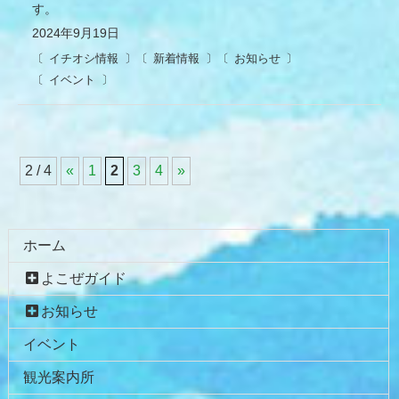
す。
2024年9月19日
イチオシ情報
新着情報
お知らせ
イベント
2 / 4
«
1
2
3
4
»
コ
ペ
ン
ー
テ
ジ
ホーム
ン
の
よこぜガイド
ツ
先
本
頭
お知らせ
文
へ
イベント
の
戻
先
る
観光案内所
頭