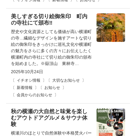
美しすぎる切り絵御朱印 町内
の寺社にて頒布‼
歴史や文化資源としても価値が高い横瀬町
の寺…繊細なデザインを施すアートな切り
絵の御朱印をきっかけに巡礼文化や横瀬町
の魅力をさらに多くの方々にお伝えしたく
横瀬町内の寺社にて切り絵の御朱印の頒布
を始めました。※嶽頂山 東林寺…
2025年10月24日
イチオシ情報
大切なお知らせ
新着情報
お知らせ
会員からのお知らせ
秋の横瀬の大自然と味覚を楽し
むアウトドアグルメ＆サウナ体
験
横瀬川のほとりで自然体験や本格焚火バー