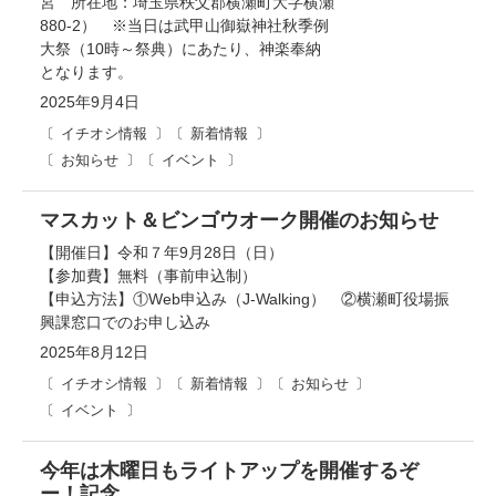
宮 所在地：埼玉県秩父郡横瀬町大字横瀬
880-2） ※当日は武甲山御嶽神社秋季例
大祭（10時～祭典）にあたり、神楽奉納
となります。
2025年9月4日
イチオシ情報
新着情報
お知らせ
イベント
マスカット＆ビンゴウオーク開催のお知らせ
【開催日】令和７年9月28日（日）
【参加費】無料（事前申込制）
【申込方法】①Web申込み（J-Walking） ②横瀬町役場振
興課窓口でのお申し込み
2025年8月12日
イチオシ情報
新着情報
お知らせ
イベント
今年は木曜日もライトアップを開催するぞ
ー！記念