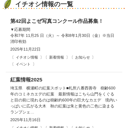
イチオシ情報の一覧
第42回よこぜ写真コンクール作品募集！
▼応募期間
令和7年 11月25 日（火）～ 令和8年1月30日（金）※当日
消印有効
2025年11月22日
イチオシ情報
新着情報
お知らせ
イベント
紅葉情報2025
埼玉県 横瀬町の紅葉スポット■札所八番西善寺 樹齢600
年のコミネカエデの紅葉 最新情報はこちら山門をくぐる
と目の前に現れるのは樹齢約600年の巨大なカエデ 境内い
っぱいに広がる大木 秋の紅葉は朱と黄色の二色に染まる
ランプシェ…
2025年11月16日
イチオシ情報
新着情報
お知らせ