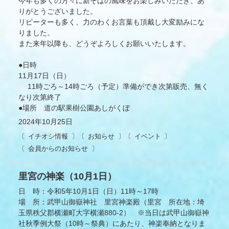
今年も多くの方々に新そばの風味をお楽しみいただき、あ
りがとうございました。
リピーターも多く、力のわくお言葉も頂戴し大変励みにな
りました。
また来年以降も、どうぞよろしくお願いいたします。
●日時
11月17日（日）
11時ごろ～14時ごろ（予定）準備ができ次第販売、無く
なり次第終了
●場所 道の駅果樹公園あしがくぼ
2024年10月25日
イチオシ情報
お知らせ
イベント
会員からのお知らせ
里宮の神楽（10月1日）
日 時：令和5年10月1日（日）11時～17時
場 所：武甲山御嶽神社 里宮神楽殿（里宮 所在地：埼
玉県秩父郡横瀬町大字横瀬880-2） ※当日は武甲山御嶽神
社秋季例大祭（10時～祭典）にあたり、神楽奉納となりま