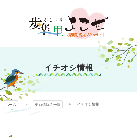
コ
ン
テ
ン
ツ
本
文
歩楽～里（ぶら～
へ
ス
イチオシ情報
り）よこぜ
キ
ッ
プ
イチオシ情報
ホーム
更新情報の一覧