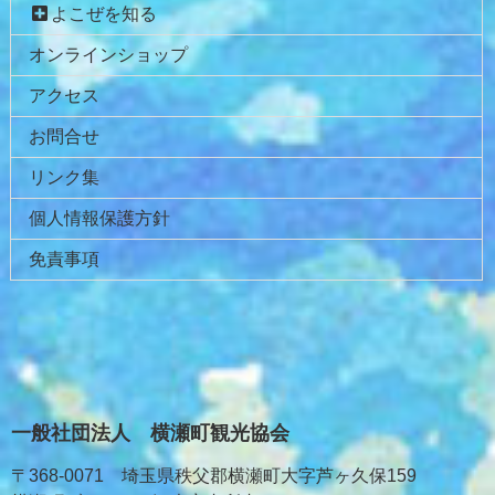
へ
よこぜを知る
戻
オンラインショップ
る
アクセス
お問合せ
リンク集
個人情報保護方針
免責事項
一般社団法人 横瀬町観光協会
〒368-0071 埼玉県秩父郡横瀬町大字芦ヶ久保159